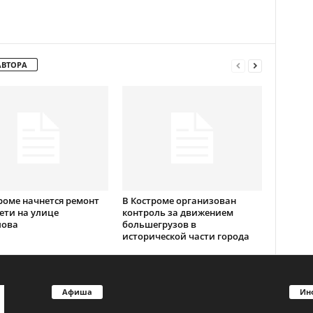
АВТОРА
роме начнется ремонт
В Костроме организован
ети на улице
контроль за движением
лова
большегрузов в
исторической части города
Афиша
Ин