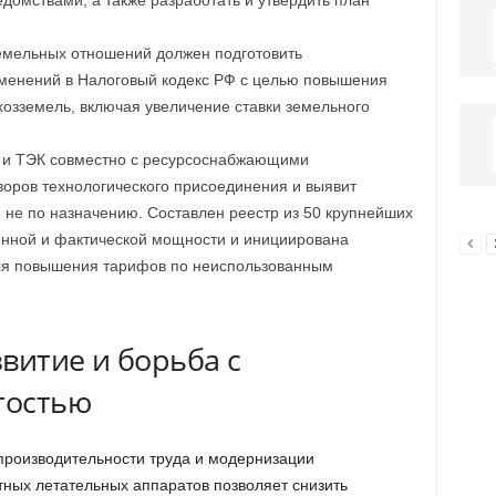
омствами, а также разработать и утвердить план
емельных отношений должен подготовить
зменений в Налоговый кодекс РФ с целью повышения
озземель, включая увеличение ставки земельного
Х и ТЭК совместно с ресурсоснабжающими
воров технологического присоединения и выявит
не по назначению. Составлен реестр из 50 крупнейших
енной и фактической мощности и инициирована
ля повышения тарифов по неиспользованным
витие и борьба с
тостью
роизводительности труда и модернизации
ных летательных аппаратов позволяет снизить