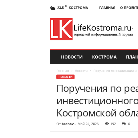
C
КОСТРОМА
ГЛАВНАЯ
О ПРОЕКТ
23.5
НОВОСТИ
КОСТРОМА
ПЛАН
Главная
Новости
Поручения по реализации ин
НОВОСТИ
Поручения по ре
инвестиционного
Костромской обл
От
brehov
-
Май 24, 2026
192
0