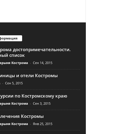
формация
трома достопримечательности.
ный список
арыня Кострома
-
Сен 14, 2015
тиницы и отели Костромы
n
-
Сен 5, 2015
курсии по Костромскому краю
арыня Кострома
-
Сен 3, 2015
влечения Костромы
арыня Кострома
-
Янв 25, 2015