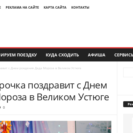
Е
РЕКЛАМА НА САЙТЕ
КАРТА САЙТА
КОНТАКТЫ
ИРУЕМ ПОЕЗДКУ
КУДА СХОДИТЬ
АФИША
СЕРВИС
равит с Днем рождения Деда Мороза в Великом Устюге
рочка поздравит с Днем
ороза в Великом Устюге
Ре
0