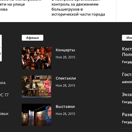
ети на улице
контроль за движением
лова
большегрузов в
исторической части города
Афиша
Ин
Кос
Концерты
Пол
Ноя 28, 2015
Госуд
Гос
Спектакли
admi
ыха.
Ноя 28, 2015
Экс
ФС 77
Госуд
Выставки
Ноя 28, 2015
Раз
совых
Госуд