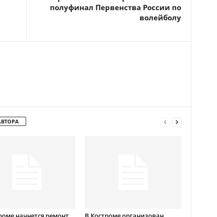
полуфинал Первенства России по
волейболу
АВТОРА
роме начнется ремонт
В Костроме организован