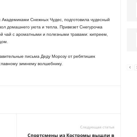
с Академиками Снежных Чудес, подготовила чудесный
ол домашнего уюта и тепла. Привезет Снегурочка
ой чай с ароматными и полезными травами: кипреем,
цом.
равительные письма Деду Морозу от ребятишек
 главному зимнему волшебнику.
Следующая статья
Спортсмены из Костромы вышли в