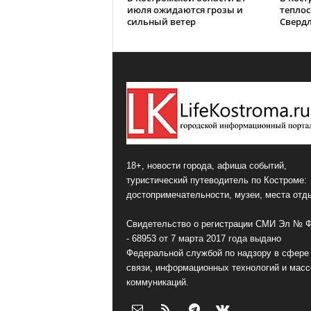
июля ожидаются грозы и
теплос
сильный ветер
Сверд
18+, новости города, афиша событий,
туристический путеводитель по Костроме:
достопримечательности, музеи, места отд
Свидетельство о регистрации СМИ Эл № 
- 68953 от 7 марта 2017 года выдано
Федеральной службой по надзору в сфере
связи, информационных технологий и мас
коммуникаций.