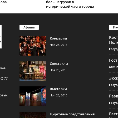
лова
большегрузов в
исторической части города
Афиша
Ин
Кос
Концерты
Пол
Ноя 28, 2015
Госуд
Гос
Спектакли
admi
ыха.
Ноя 28, 2015
Экс
ФС 77
Госуд
Выставки
Ноя 28, 2015
Раз
совых
Госуд
Рест
Цирковые представления