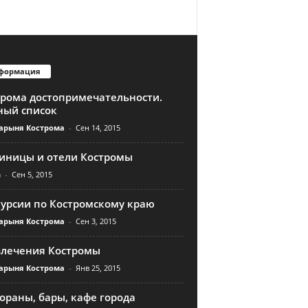
формация
трома достопримечательности.
ный список
арыня Кострома
-
Сен 14, 2015
тиницы и отели Костромы
n
-
Сен 5, 2015
курсии по Костромскому краю
арыня Кострома
-
Сен 3, 2015
влечения Костромы
арыня Кострома
-
Янв 25, 2015
ораны, бары, кафе города