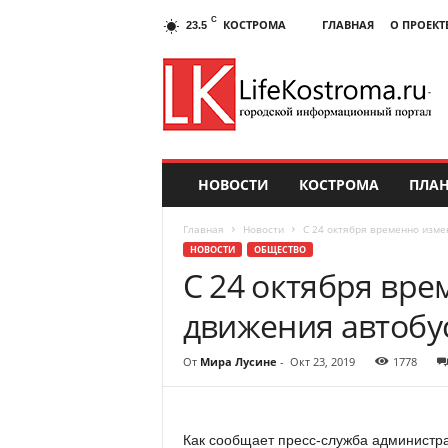
C
КОСТРОМА
ГЛАВНАЯ
О ПРОЕКТ
23.5
НОВОСТИ
КОСТРОМА
ПЛАН
Главная
Новости
С 24 октября временно изме
НОВОСТИ
ОБЩЕСТВО
С 24 октября вре
движения автобу
От
Мира Лусине
-
Окт 23, 2019
1778
Как сообщает пресс-служба администра