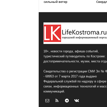
сильный ветер
Сверд
18+, новости города, афиша событий,
туристический путеводитель по Костроме:
достопримечательности, музеи, места отд
Свидетельство о регистрации СМИ Эл № 
- 68953 от 7 марта 2017 года выдано
Федеральной службой по надзору в сфере
связи, информационных технологий и мас
коммуникаций.