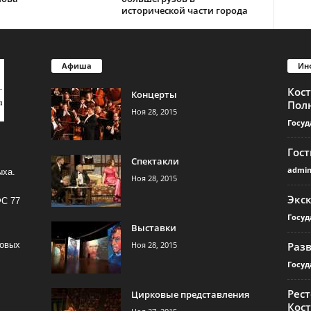
исторической части города
Афиша
Ин
Кос
Концерты
Пол
Ноя 28, 2015
Госуд
Гос
Спектакли
admi
ыха.
Ноя 28, 2015
Экс
ФС 77
Госуд
Выставки
Ноя 28, 2015
Раз
совых
Госуд
Рест
Цирковые представления
Кос