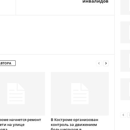
инвалидов
АВТОРА
роме начнется ремонт
В Костроме организован
ети на улице
контроль за движением
лова
большегрузов в