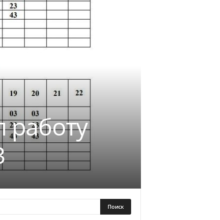
л работу
3