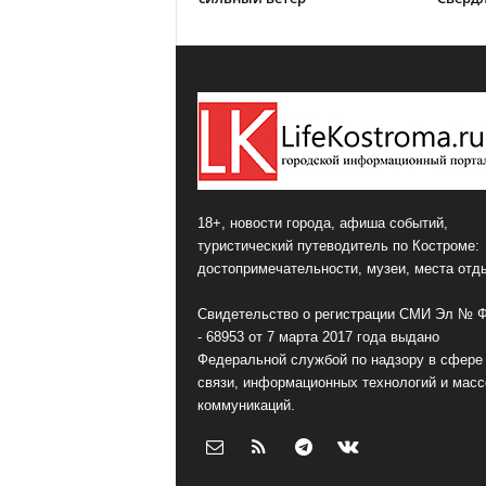
18+, новости города, афиша событий,
туристический путеводитель по Костроме:
достопримечательности, музеи, места отд
Свидетельство о регистрации СМИ Эл № 
- 68953 от 7 марта 2017 года выдано
Федеральной службой по надзору в сфере
связи, информационных технологий и мас
коммуникаций.