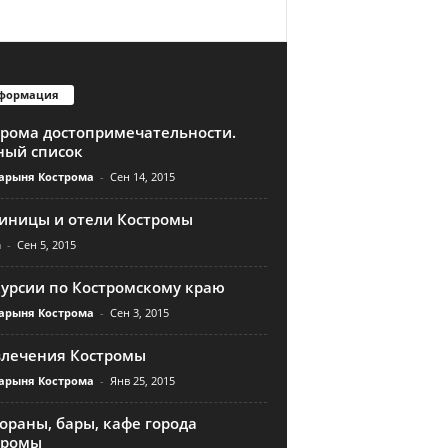
формация
трома достопримечательности.
ный список
арыня Кострома
-
Сен 14, 2015
тиницы и отели Костромы
n
-
Сен 5, 2015
курсии по Костромскому краю
арыня Кострома
-
Сен 3, 2015
влечения Костромы
арыня Кострома
-
Янв 25, 2015
ораны, бары, кафе города
тромы