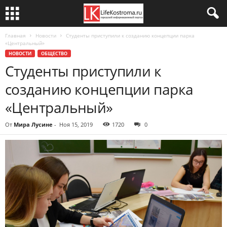
Главная
Новости
Студенты приступили к созданию концепции парка
«Центральный»
НОВОСТИ
ОБЩЕСТВО
Студенты приступили к
созданию концепции парка
«Центральный»
От
Мира Лусине
-
Ноя 15, 2019
1720
0