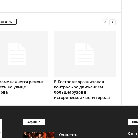
АВТОРА
роме начнется ремонт
В Костроме организован
ети на улице
контроль за движением
лова
большегрузов в
исторической части города
Афиша
Ин
Кос
Концерты