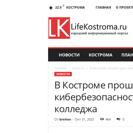
C
КОСТРОМА
ГЛАВНАЯ
О ПРОЕКТ
22.9
НОВОСТИ
КОСТРОМА
ПЛАН
Главная
Новости
В Костроме прошёл урок киб
НОВОСТИ
В Костроме прош
кибербезопасност
колледжа
От
brehov
-
Окт 31, 2025
464
0