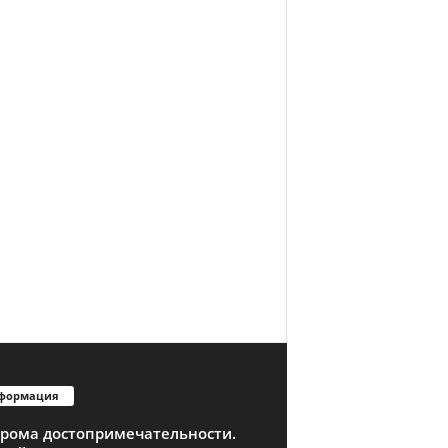
формация
трома достопримечательности.