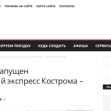
Е
РЕКЛАМА НА САЙТЕ
КАРТА САЙТА
КОНТАКТЫ
ИРУЕМ ПОЕЗДКУ
КУДА СХОДИТЬ
АФИША
СЕРВИС
лезнодорожный экспресс Кострома – Санкт-Петербург
запущен
 экспресс Кострома –
Ре
0