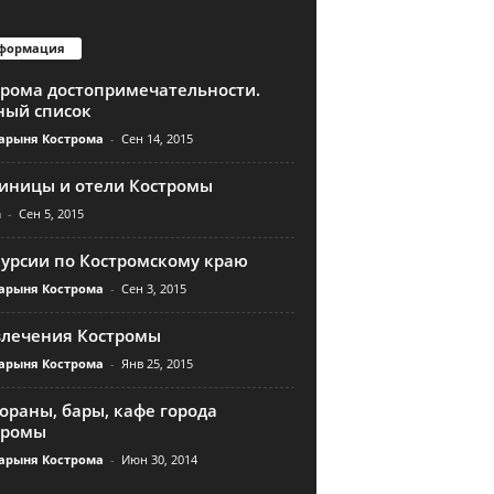
формация
трома достопримечательности.
ный список
арыня Кострома
-
Сен 14, 2015
тиницы и отели Костромы
n
-
Сен 5, 2015
курсии по Костромскому краю
арыня Кострома
-
Сен 3, 2015
влечения Костромы
арыня Кострома
-
Янв 25, 2015
ораны, бары, кафе города
тромы
арыня Кострома
-
Июн 30, 2014