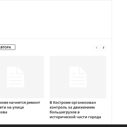
АВТОРА
роме начнется ремонт
В Костроме организован
ети на улице
контроль за движением
лова
большегрузов в
исторической части города