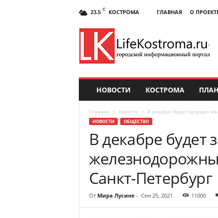
C
КОСТРОМА
ГЛАВНАЯ
О ПРОЕКТ
23.5
НОВОСТИ
КОСТРОМА
ПЛАН
Главная
Новости
В декабре будет запущен же
НОВОСТИ
ОБЩЕСТВО
В декабре будет 
железнодорожный
Санкт-Петербург
От
Мира Лусине
-
Сен 25, 2021
11000