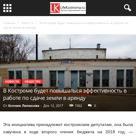
Главная
Новости
В Костроме будет повышаться эффективность в работе по
сдаче земли в аренду
НОВОСТИ
ОБЩЕСТВО
В Костроме будет повышаться эффективность в
работе по сдаче земли в аренду
От
Ксения Липакова
-
Дек 12, 2017
1562
0
Эта инициатива принадлежит костромским депутатам, она была
озвучена в ходе второго чтения бюджета на 2018 год, —