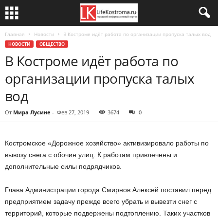
Главная
Новости
В Костроме идёт работа по организации пропуска талых вод
НОВОСТИ
ОБЩЕСТВО
В Костроме идёт работа по
организации пропуска талых
вод
От
Мира Лусине
-
Фев 27, 2019
3674
0
Костромское «Дорожное хозяйство» активизировало работы по
вывозу снега с обочин улиц. К работам привлечены и
дополнительные силы подрядчиков.
Глава Администрации города Смирнов Алексей поставил перед
предприятием задачу прежде всего убрать и вывезти снег с
территорий, которые подвержены подтоплению. Таких участков