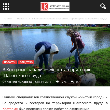
Главная
Новости
В Костроме начали озеленять территорию Шаговского пруда
НОВОСТИ
ОБЩЕСТВО
В Костроме начали озеленять территорию
Шаговского пруда
От
Ксения Липакова
-
Сен 14, 2016
1775
0
Силами специалистов хозяйственной службы «Чистый город» и
на средства инвесторов на территории Шаговского пруда в
Костроме
был проведен спектр работ по озеленению.