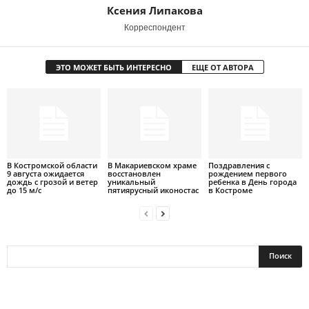
Ксения Липакова
Корреспондент
ЭТО МОЖЕТ БЫТЬ ИНТЕРЕСНО
ЕЩЕ ОТ АВТОРА
В Костромской области
В Макариевском храме
Поздравления с
9 августа ожидается
восстановлен
рождением первого
дождь с грозой и ветер
уникальный
ребенка в День города
до 15 м/с
пятиярусный иконостас
в Костроме