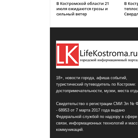
В Костромской области 21
В Кост
июля ожидаются грозы и
теплос
сильный ветер
Сверд
18+, новости города, афиша событий,
туристический путеводитель по Костроме:
достопримечательности, музеи, места отд
Свидетельство о регистрации СМИ Эл № 
- 68953 от 7 марта 2017 года выдано
Федеральной службой по надзору в сфере
связи, информационных технологий и мас
коммуникаций.