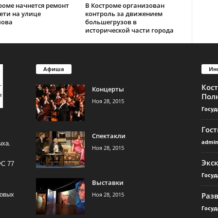
роме начнется ремонт
В Костроме организован
ети на улице
контроль за движением
лова
большегрузов в
исторической части города
Афиша
Ин
Кос
Концерты
Пол
Ноя 28, 2015
Госуд
Гос
Спектакли
admi
ыха.
Ноя 28, 2015
Экс
ФС 77
Госуд
Выставки
Ноя 28, 2015
Раз
совых
Госуд