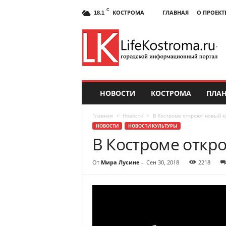
C
КОСТРОМА
ГЛАВНАЯ
О ПРОЕКТ
18.1
НОВОСТИ
КОСТРОМА
ПЛАН
Главная
Новости
В Костроме откроют новый к
НОВОСТИ
НОВОСТИ КУЛЬТУРЫ
В Костроме откр
От
Мира Лусине
-
Сен 30, 2018
2218