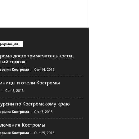
формация
трома достопримечательности.
ный список
арыня Кострома
-
Сен 14, 2015
тиницы и отели Костромы
n
-
Сен 5, 2015
курсии по Костромскому краю
арыня Кострома
-
Сен 3, 2015
влечения Костромы
арыня Кострома
-
Янв 25, 2015