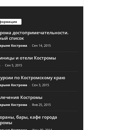
формация
трома достопримечательности.
ный список
арыня Кострома
-
Сен 14, 2015
тиницы и отели Костромы
n
-
Сен 5, 2015
курсии по Костромскому краю
арыня Кострома
-
Сен 3, 2015
влечения Костромы
арыня Кострома
-
Янв 25, 2015
ораны, бары, кафе города
тромы
арыня Кострома
-
Июн 30, 2014