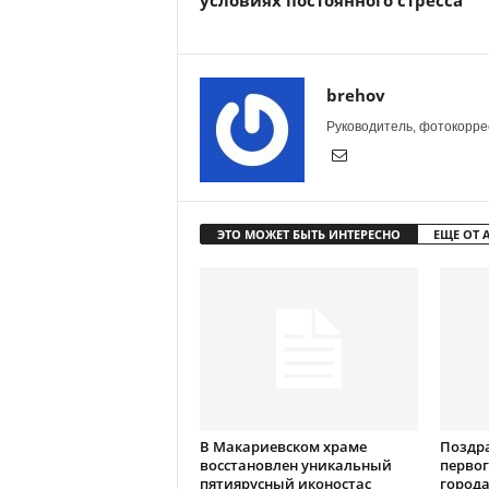
условиях постоянного стресса
brehov
Руководитель, фотокоррес
ЭТО МОЖЕТ БЫТЬ ИНТЕРЕСНО
ЕЩЕ ОТ 
В Макариевском храме
Поздр
восстановлен уникальный
первог
пятиярусный иконостас
города