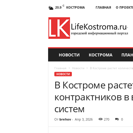
C
КОСТРОМА
ГЛАВНАЯ
О ПРОЕКТ
20.9
НОВОСТИ
КОСТРОМА
ПЛАН
Главная
Новости
В Костроме растет количест
НОВОСТИ
В Костроме расте
контрактников в
систем
От
brehov
-
Апр 3, 2026
270
0