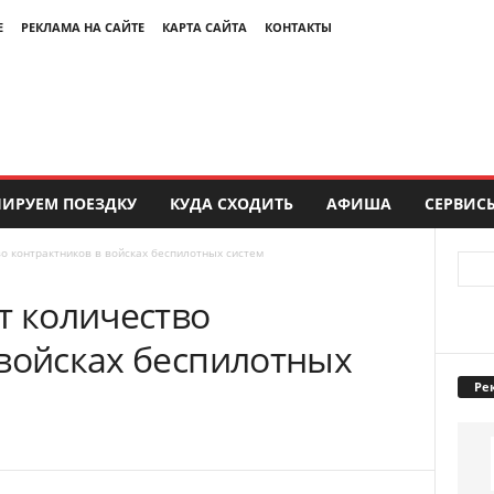
Е
РЕКЛАМА НА САЙТЕ
КАРТА САЙТА
КОНТАКТЫ
ИРУЕМ ПОЕЗДКУ
КУДА СХОДИТЬ
АФИША
СЕРВИС
во контрактников в войсках беспилотных систем
т количество
 войсках беспилотных
Ре