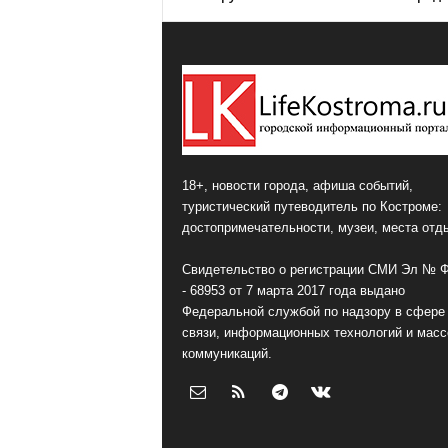
18+, новости города, афиша событий,
туристический путеводитель по Костроме:
достопримечательности, музеи, места отд
Свидетельство о регистрации СМИ Эл № 
- 68953 от 7 марта 2017 года выдано
Федеральной службой по надзору в сфере
связи, информационных технологий и мас
коммуникаций.