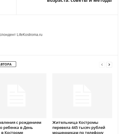
возраста: советы и методы
пондент LifeKostroma.ru
АВТОРА
авления с рождением
Жительница Костромы
о ребенка в День
перевела 445 тысяч рублей
 в Костроме
мошенникам по телефону