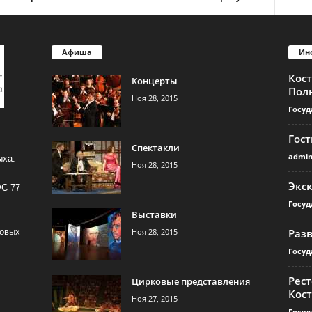
Афиша
Ин
Кос
Концерты
Пол
Ноя 28, 2015
Госуд
Гос
Спектакли
admi
ыха.
Ноя 28, 2015
Экс
ФС 77
Госуд
Выставки
Ноя 28, 2015
Раз
совых
Госуд
Рест
Цирковые представления
Кос
Ноя 27, 2015
Госуд