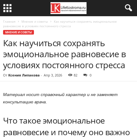
Главная
Мнение и советы
Как научиться сохранять эмоциональное
равновесие в условиях постоянного стресса
МНЕНИЕ И СОВЕТЫ
Как научиться сохранять
эмоциональное равновесие в
условиях постоянного стресса
От
Ксения Липакова
-
Апр 3, 2026
82
0
Материал носит справочный характер и не заменяет
консультацию врача.
Что такое эмоциональное
равновесие и почему оно важно