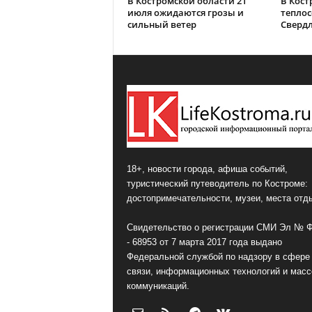
В Костромской области 21
В Кост
июля ожидаются грозы и
теплос
сильный ветер
Сверд
18+, новости города, афиша событий,
туристический путеводитель по Костроме:
достопримечательности, музеи, места отд
Свидетельство о регистрации СМИ Эл № 
- 68953 от 7 марта 2017 года выдано
Федеральной службой по надзору в сфере
связи, информационных технологий и мас
коммуникаций.