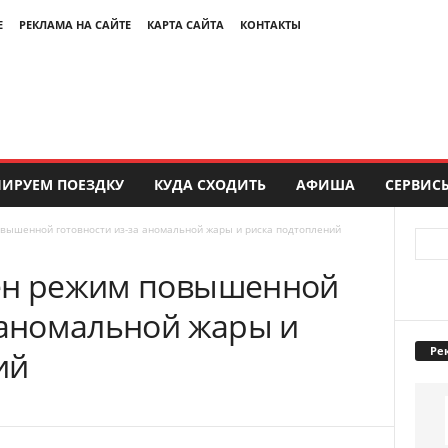
Е
РЕКЛАМА НА САЙТЕ
КАРТА САЙТА
КОНТАКТЫ
ИРУЕМ ПОЕЗДКУ
КУДА СХОДИТЬ
АФИША
СЕРВИС
вышенной готовности из-за аномальной жары и риска подтоплений
ден режим повышенной
а аномальной жары и
Ре
ий