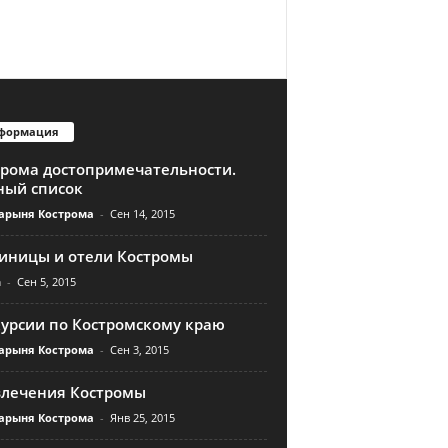
формация
трома достопримечательности.
ный список
арыня Кострома
-
Сен 14, 2015
тиницы и отели Костромы
n
-
Сен 5, 2015
курсии по Костромскому краю
арыня Кострома
-
Сен 3, 2015
влечения Костромы
арыня Кострома
-
Янв 25, 2015