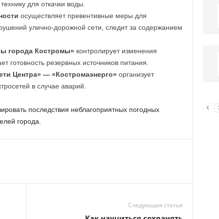
технику для откачки воды.
ности
осуществляет превентивные меры для
рушений улично-дорожной сети, следит за содержанием
ты города Костромы»
контролирует изменения
ет готовность резервных источников питания.
ети Центра» — «Костромаэнерго»
организует
тросетей в случае аварий.
зировать последствия неблагоприятных погодных
елей города.
Следующая статья
Как научиться сохранять