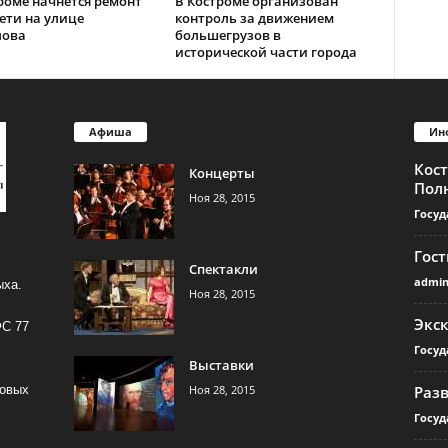
роме начнется ремонт
В Костроме организован
ети на улице
контроль за движением
лова
большегрузов в
исторической части города
Афиша
Ин
Кос
Концерты
Пол
Ноя 28, 2015
Госуд
Гос
Спектакли
admi
ыха.
Ноя 28, 2015
Экс
ФС 77
Госуд
Выставки
Ноя 28, 2015
Раз
совых
Госуд