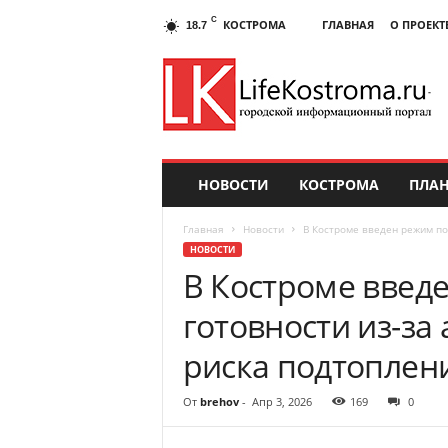
C
КОСТРОМА
ГЛАВНАЯ
О ПРОЕКТ
18.7
НОВОСТИ
КОСТРОМА
ПЛАН
Главная
Новости
В Костроме введен режим по
НОВОСТИ
В Костроме вве
готовности из-з
риска подтоплен
От
brehov
-
Апр 3, 2026
169
0