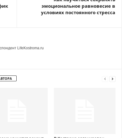
фик
эмоциональное равновесие в
условиях постоянного стресса
пондент LifeKostroma.ru
АВТОРА