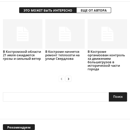
ЭТО МОЖЕТ БЫТЬ ИНТЕРЕСНО
ЕЩЕ ОТ АВТОРА
В Костромской области
В Костроме начнется
В Костроме
21 июля ожидаются
ремонт теплосети на
организован контроль
грозы и сильный ветер
улице Свердлова
за движением
большегрузов в
исторической части
города
Рекомендуем