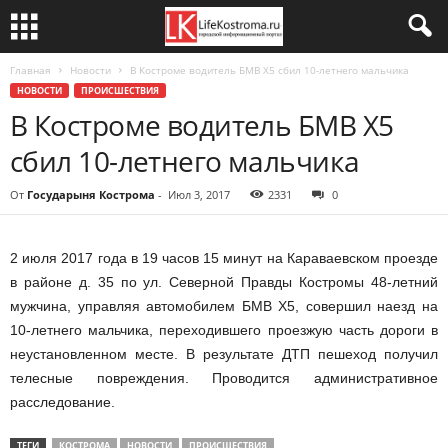
Главная
Новости
В Костроме водитель БМВ Х5 сбил 10-летнего мальчика
НОВОСТИ
ПРОИСШЕСТВИЯ
В Костроме водитель БМВ Х5
сбил 10-летнего мальчика
От
Государыня Кострома
-
Июл 3, 2017
2331
0
2 июля 2017 года в 19 часов 15 минут на Караваевском проезде
в районе д. 35 по ул. Северной Правды Костромы 48-летний
мужчина, управляя автомобилем БМВ Х5, совершил наезд на
10-летнего мальчика, переходившего проезжую часть дороги в
неустановленном месте. В результате ДТП пешеход получил
телесные повреждения. Проводится административное
расследование.
ТЕГИ
КОСТРОМА
НОВОСТИ
ПРОИСШЕСТВИЯ