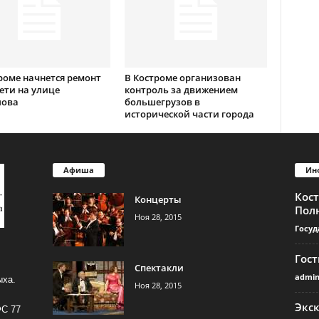
роме начнется ремонт
В Костроме организован
ети на улице
контроль за движением
лова
большегрузов в
исторической части города
Афиша
Ин
Кос
Концерты
Пол
Ноя 28, 2015
Госуд
Гос
Спектакли
admi
ыха.
Ноя 28, 2015
Экс
ФС 77