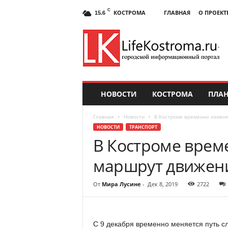
C
КОСТРОМА
ГЛАВНАЯ
О ПРОЕКТ
15.6
НОВОСТИ
КОСТРОМА
ПЛАН
Главная
Новости
В Костроме временно изменя
НОВОСТИ
ТРАНСПОРТ
В Костроме врем
маршрут движени
От
Мира Лусине
-
Дек 8, 2019
2722
С 9 декабря временно меняется путь с