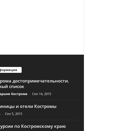
формация
трома достопримечательности.
ный список
арыня Кострома
-
Сен 14, 2015
тиницы и отели Костромы
n
-
Сен 5, 2015
курсии по Костромскому краю