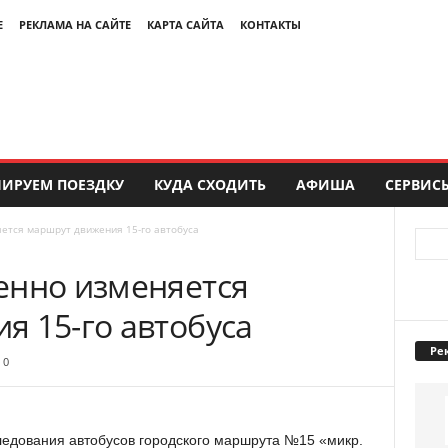
Е
РЕКЛАМА НА САЙТЕ
КАРТА САЙТА
КОНТАКТЫ
ИРУЕМ ПОЕЗДКУ
КУДА СХОДИТЬ
АФИША
СЕРВИС
ется маршрут движения 15-го автобуса
енно изменяется
я 15-го автобуса
Ре
0
ледования автобусов городского маршрута №15 «микр.