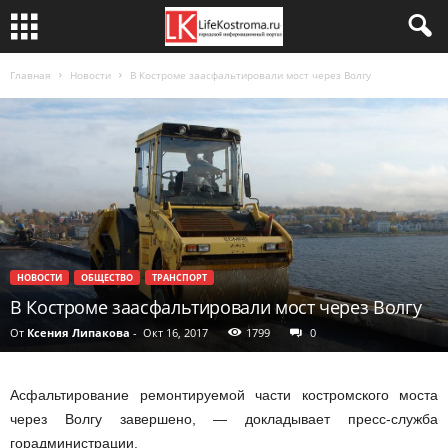
Главная
Новости
В Костроме заасфальтировали мост через Волгу
НОВОСТИ
ОБЩЕСТВО
ТРАНСПОРТ
В Костроме заасфальтировали мост через Волгу
От
Ксения Липакова
-
Окт 16, 2017
1799
0
Асфальтирование ремонтируемой части костромского моста
через Волгу завершено, — докладывает пресс-служба
горадминистрации.