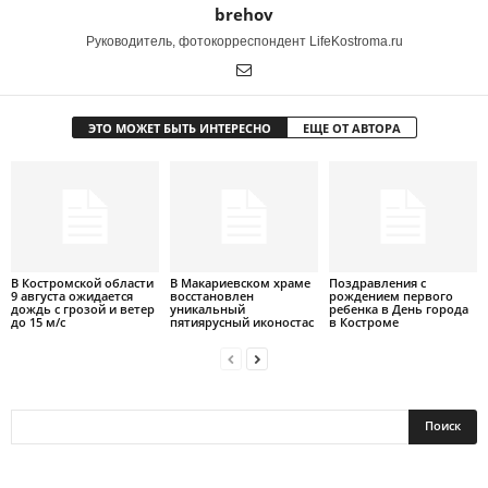
brehov
Руководитель, фотокорреспондент LifeKostroma.ru
ЭТО МОЖЕТ БЫТЬ ИНТЕРЕСНО
ЕЩЕ ОТ АВТОРА
В Костромской области
В Макариевском храме
Поздравления с
9 августа ожидается
восстановлен
рождением первого
дождь с грозой и ветер
уникальный
ребенка в День города
до 15 м/с
пятиярусный иконостас
в Костроме