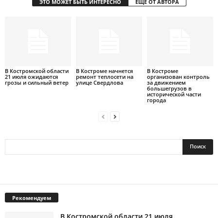
ЭТО МОЖЕТ БЫТЬ ИНТЕРЕСНО
ЕЩЕ ОТ АВТОРА
В Костромской области
В Костроме начнется
В Костроме
21 июля ожидаются
ремонт теплосети на
организован контроль
грозы и сильный ветер
улице Свердлова
за движением
большегрузов в
исторической части
города
Рекомендуем
В Костромской области 21 июля