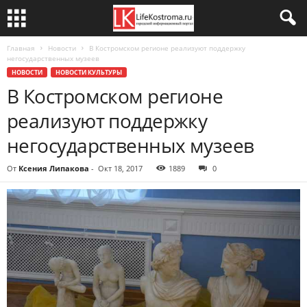
Главная
Новости
В Костромском регионе реализуют поддержку
негосударственных музеев
НОВОСТИ
НОВОСТИ КУЛЬТУРЫ
В Костромском регионе
реализуют поддержку
негосударственных музеев
От
Ксения Липакова
-
Окт 18, 2017
1889
0