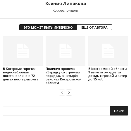
Ксения Липакова
Корреспондент
ЭТО МОЖЕТ БЫТЬ ИНТЕРЕСНО
ЕЩЕ ОТ АВТОРА
В Костроме горячее
Полиция провела
В Костромской области
водоснабжение
«Зарядку со стражем
9 августа ожидается
восстановлено в 72
порядка» в четырёх
дождь с грозой и ветер
домах после ремонта
районах Костромской
до 15 м/с
области