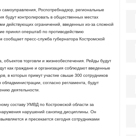
о самоуправления, Роспотребнадзор, региональные
ия будут контролировать в общественных местах
ми действующих ограничений, введенных из-за сложной
ние принял оперштаб по противодействию
м сообщает пресс-служба губернатора Костромской
, объектов торговли и жизнеобеспечения. Рейды будут
удут как граждане и организация соблюдают введенные
ов, в которых примут участие свыше 300 сотрудников
обладминистрации, согласно регламента, будут
ению деятельности.
ному составу УМВД по Костромской области за
бнаружения нарушений санэпид дисциплины. Он
 выявляется и пресекается сегодня сотрудниками