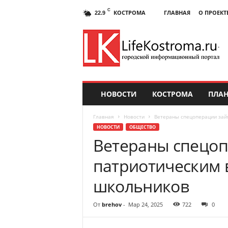
C
КОСТРОМА
ГЛАВНАЯ
О ПРОЕКТ
22.9
НОВОСТИ
КОСТРОМА
ПЛАН
Главная
Новости
Ветераны спецоперации зай
НОВОСТИ
ОБЩЕСТВО
Ветераны спецоп
патриотическим 
школьников
От
brehov
-
Мар 24, 2025
722
0