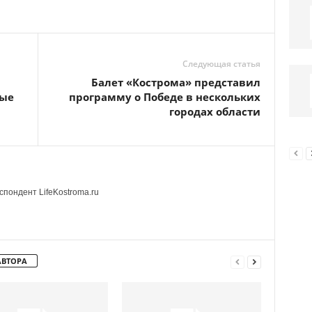
Следующая статья
Балет «Кострома» представил
ные
программу о Победе в нескольких
городах области
пондент LifeKostroma.ru
АВТОРА