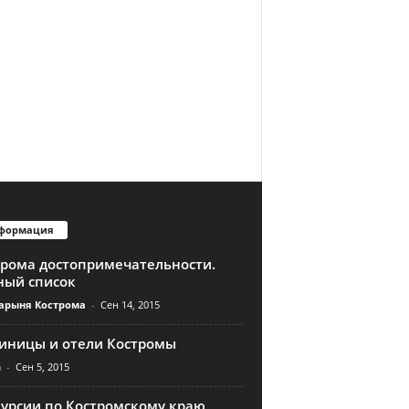
формация
трома достопримечательности.
ный список
арыня Кострома
-
Сен 14, 2015
тиницы и отели Костромы
n
-
Сен 5, 2015
курсии по Костромскому краю