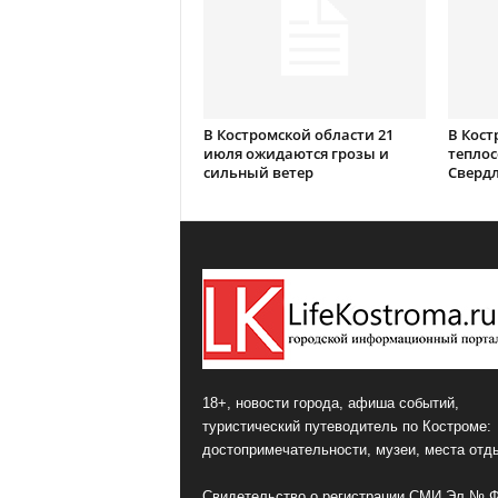
В Костромской области 21
В Кост
июля ожидаются грозы и
теплос
сильный ветер
Сверд
18+, новости города, афиша событий,
туристический путеводитель по Костроме:
достопримечательности, музеи, места отд
Свидетельство о регистрации СМИ Эл № 