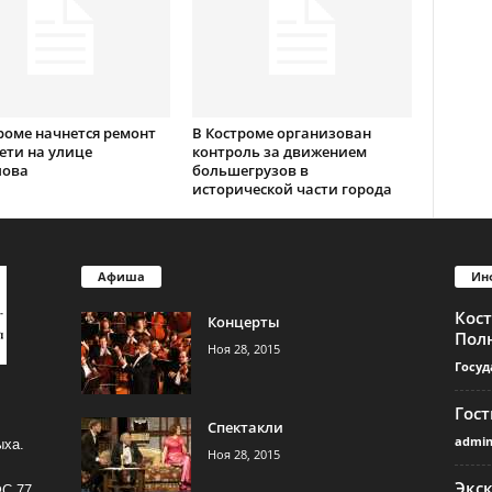
роме начнется ремонт
В Костроме организован
ети на улице
контроль за движением
лова
большегрузов в
исторической части города
Афиша
Ин
Кос
Концерты
Пол
Ноя 28, 2015
Госуд
Гос
Спектакли
admi
ыха.
Ноя 28, 2015
Экс
ФС 77