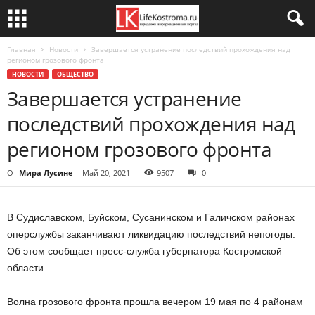
Главная
Новости
Завершается устранение последствий прохождения над
регионом грозового фронта
НОВОСТИ
ОБЩЕСТВО
Завершается устранение
последствий прохождения над
регионом грозового фронта
От
Мира Лусине
-
Май 20, 2021
9507
0
В Судиславском, Буйском, Сусанинском и Галичском районах
оперслужбы заканчивают ликвидацию последствий непогоды.
Об этом сообщает пресс-служба губернатора Костромской
области.
Волна грозового фронта прошла вечером 19 мая по 4 районам