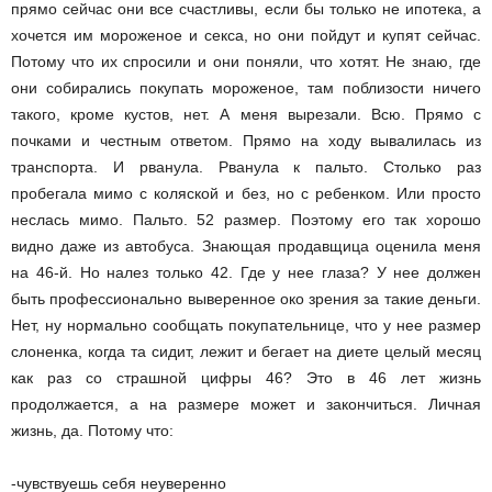
прямо сейчас они все счастливы, если бы только не ипотека, а
хочется им мороженое и секса, но они пойдут и купят сейчас.
Потому что их спросили и они поняли, что хотят. Не знаю, где
они собирались покупать мороженое, там поблизости ничего
такого, кроме кустов, нет. А меня вырезали. Всю. Прямо с
почками и честным ответом. Прямо на ходу вывалилась из
транспорта. И рванула. Рванула к пальто. Столько раз
пробегала мимо с коляской и без, но с ребенком. Или просто
неслась мимо. Пальто. 52 размер. Поэтому его так хорошо
видно даже из автобуса. Знающая продавщица оценила меня
на 46-й. Но налез только 42. Где у нее глаза? У нее должен
быть профессионально выверенное око зрения за такие деньги.
Нет, ну нормально сообщать покупательнице, что у нее размер
слоненка, когда та сидит, лежит и бегает на диете целый месяц
как раз со страшной цифры 46? Это в 46 лет жизнь
продолжается, а на размере может и закончиться. Личная
жизнь, да. Потому что:
-чувствуешь себя неуверенно