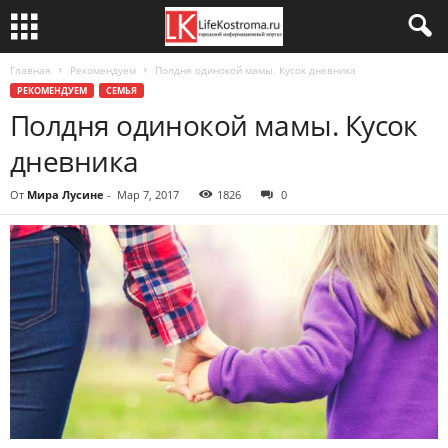
Главная
Рекомендуем
Полдня одинокой мамы. Кусок дневника
РЕКОМЕНДУЕМ
СЕМЬЯ
Полдня одинокой мамы. Кусок
дневника
От
Мира Лусине
-
Мар 7, 2017
1826
0