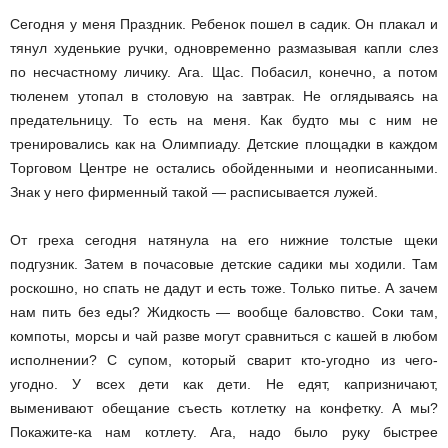
Сегодня у меня Праздник. Ребенок пошел в садик. Он плакал и
тянул худенькие ручки, одновременно размазывая капли слез
по несчастному личику. Ага. Щас. Побасил, конечно, а потом
тюленем утопал в столовую на завтрак. Не оглядываясь на
предательницу. То есть на меня. Как будто мы с ним не
тренировались как на Олимпиаду. Детские площадки в каждом
Торговом Центре не остались обойденными и неописанными.
Знак у него фирменный такой — расписывается лужей.
От греха сегодня натянула на его нижние толстые щеки
подгузник. Затем в почасовые детские садики мы ходили. Там
роскошно, но спать не дадут и есть тоже. Только питье. А зачем
нам пить без еды? Жидкость — вообще баловство. Соки там,
компоты, морсы и чай разве могут сравниться с кашей в любом
исполнении? С супом, который сварит кто-угодно из чего-
угодно. У всех дети как дети. Не едят, капризничают,
выменивают обещание съесть котлетку на конфетку. А мы?
Покажите-ка нам котлету. Ага, надо было руку быстрее