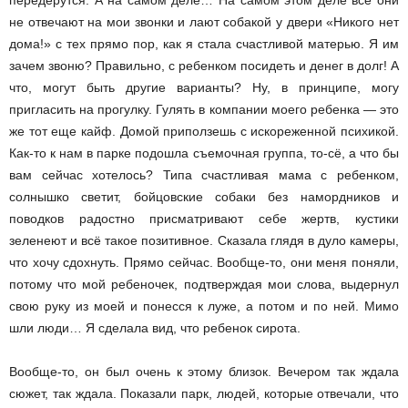
передерутся. А на самом деле… На самом этом деле все они
не отвечают на мои звонки и лают собакой у двери «Никого нет
дома!» с тех прямо пор, как я стала счастливой матерью. Я им
зачем звоню? Правильно, с ребенком посидеть и денег в долг! А
что, могут быть другие варианты? Ну, в принципе, могу
пригласить на прогулку. Гулять в компании моего ребенка — это
же тот еще кайф. Домой приползешь с искореженной психикой.
Как-то к нам в парке подошла съемочная группа, то-сё, а что бы
вам сейчас хотелось? Типа счастливая мама с ребенком,
солнышко светит, бойцовские собаки без намордников и
поводков радостно присматривают себе жертв, кустики
зеленеют и всё такое позитивное. Сказала глядя в дуло камеры,
что хочу сдохнуть. Прямо сейчас. Вообще-то, они меня поняли,
потому что мой ребеночек, подтверждая мои слова, выдернул
свою руку из моей и понесся к луже, а потом и по ней. Мимо
шли люди… Я сделала вид, что ребенок сирота.
Вообще-то, он был очень к этому близок. Вечером так ждала
сюжет, так ждала. Показали парк, людей, которые отвечали, что