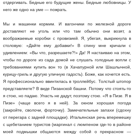
отдергивать. Бедные его будущие жены. Бедные любовницы. У
него же одно на уме — пожрать.
Мы и машинки кормим. И вагончики по железной дороге
доставляют не уголь или что там обычно они возят, а
воображаемые коробки с провизией. Я, убегая, выкрикнула в
столовую: «Дайте ему добавки!» В спину мне кричали с
удивлением: «Вы что, разрешаете?!» Да! Я настаиваю на этом,
чтобы по дороге из сада домой не слушать голодные вопли с
требованиями купить вон то (в Хачапурной или Шашлычной,
курицу-гриль и другую уличную гадость). Боже, как хочется есть.
Я профессионально ввинтилась в троллейбус. Толстый штопор
представляете? В виде Пизанской башни. Потому что стоять-то
я стою, но падаю. Упасть не дадут, поэтому стою. «Я в Пизе. Я в
Пизе» (чаще всего я в ней). За окном хорошая погода
(закройте, сволочи, форточку). Замечательные запахи (сдохну
от перегара с задней площадки). Итальянская речь вперемешку
с щебетанием туристов (маргинал с люмпеном где-то в районе
моей подмышки общаются между собой о прекрасном —