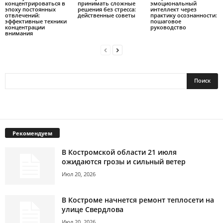
концентрироваться в
принимать сложные
эмоциональный
эпоху постоянных
решения без стресса:
интеллект через
отвлечений:
действенные советы
практику осознанности:
эффективные техники
пошаговое
концентрации
руководство
внимания
Рекомендуем
В Костромской области 21 июля
ожидаются грозы и сильный ветер
Июл 20, 2026
В Костроме начнется ремонт теплосети на
улице Свердлова
Июл 20, 2026