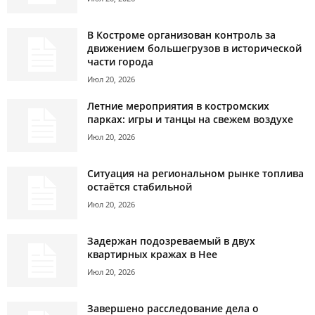
В Костроме организован контроль за
движением большегрузов в исторической
части города
Июл 20, 2026
Летние мероприятия в костромских
парках: игры и танцы на свежем воздухе
Июл 20, 2026
Ситуация на региональном рынке топлива
остаётся стабильной
Июл 20, 2026
Задержан подозреваемый в двух
квартирных кражах в Нее
Июл 20, 2026
Завершено расследование дела о