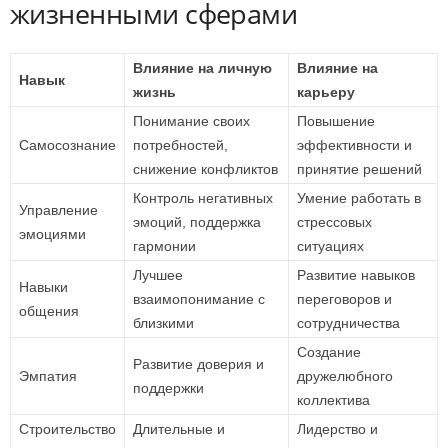
жизненными сферами
Влияние на личную
Влияние на
Навык
жизнь
карьеру
Понимание своих
Повышение
Самосознание
потребностей,
эффективности и
снижение конфликтов
принятие решений
Контроль негативных
Умение работать в
Управление
эмоций, поддержка
стрессовых
эмоциями
гармонии
ситуациях
Лучшее
Развитие навыков
Навыки
взаимопонимание с
переговоров и
общения
близкими
сотрудничества
Создание
Развитие доверия и
Эмпатия
дружелюбного
поддержки
коллектива
Строительство
Длительные и
Лидерство и