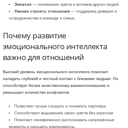
Эмпатия
— понимание чувств и мотивов других людей.
Умение строить отношения
— поддержка доверия и
сотрудничества в команде и семье.
Почему развитие
эмоционального интеллекта
важно для отношений
Высокий уровень эмоционального интеллекта помогает
наладить глубокий и честный контакт с близкими людьми. Он
способствует более качественному взаимопониманию и
уменьшает количество конфликтов.
Позволяет лучше слышать и понимать партнёра.
Способствует выражению своих чувств без агрессии.
Помогает своевременно распознавать напряжённые
моменты и находить компромиссы.