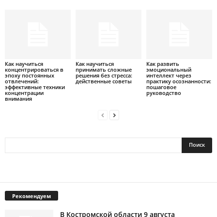
Как научиться
Как научиться
Как развить
концентрироваться в
принимать сложные
эмоциональный
эпоху постоянных
решения без стресса:
интеллект через
отвлечений:
действенные советы
практику осознанности:
эффективные техники
пошаговое
концентрации
руководство
внимания
Рекомендуем
В Костромской области 9 августа