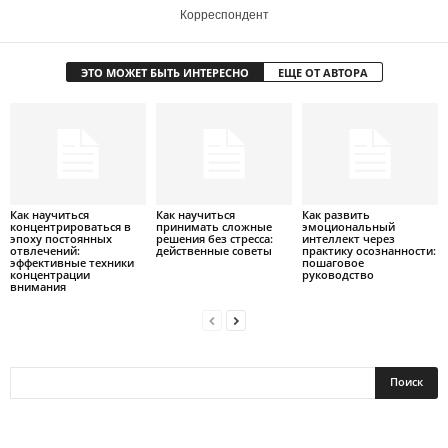
Корреспондент
ЭТО МОЖЕТ БЫТЬ ИНТЕРЕСНО
ЕЩЕ ОТ АВТОРА
Как научиться
Как научиться
Как развить
концентрироваться в
принимать сложные
эмоциональный
эпоху постоянных
решения без стресса:
интеллект через
отвлечений:
действенные советы
практику осознанности:
эффективные техники
пошаговое
концентрации
руководство
внимания