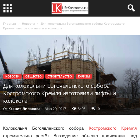
Главная
Новости
Для колокольни Богоявленского собора Костромского
Кремля изготовили лифты и колокола
НОВОСТИ
ОБЩЕСТВО
СТРОИТЕЛЬСТВО
ТУРИЗМ
Для колокольни Богоявленского собора
Костромского Кремля изготовили лифты и
колокола
От
Ксения Липакова
-
Мар 20, 2017
3406
0
Колокольня Богоявленского собора
Костромского Кремля
стремительно растёт. Возведение объекта происходит под