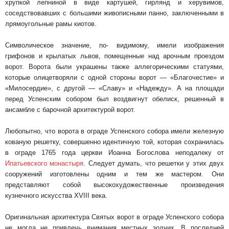
хрупкой лепниной в виде картушей, гирлянд и херувимов,
соседствовавших с большими живо­писными панно, заключенными в
лрямоугольные рамы киотов.
Символическое значение, по- видимому, имели изображения
грифонов и кры­латых львов, помещенные над арочным проез­дом
ворот. Ворота были украшены также алле­горическими статуями,
которые олицетворяли с одной стороны ворот — «Благочестие» и
«Мило­сердие», с другой — «Славу» и «Надежду». А на площади
перед Успенским собором был воздвиг­нут обелиск, решенный в
ансамбле с барочной архитектурой ворот.
Любопытно, что ворота в ограде Успенского собора имели железную
кованую решетку, со­вершенно идентичную той, которая сохранилась
в ограде 1765 года церкви Иоанна Богослова не­подалеку от
Ипатьевского монастыря
. Следует думать, что решетки у этих двух
сооружений изготовлены одним и тем же мастером. Они
представляют собой высокохудожественные про­изведения
кузнечного искусства XVIII века.
Оригинальная архитектура Святых ворот в ог­раде Успенского собора
не могла не привлечь внимания местных зодчих. В последней