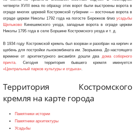
четверти XVIII века по образцу этих ворот были выстрое­ны ворота в
ограде многих церквей Костромской губернии — восточные ворота в
ограде церкви Николы 1792 года на погосте Бережков близ
усадьбы
Щелыково
Кинешемского уезда, запад­ные ворота в ограде церкви
Николы 1795 года в селе Боршине Костромского уезда и т. д.
В 1934 году Костромской кремль был взорван и разобран на кирпич и
щебень для постройки льнокомбината им. Зворыкина. До настоящего
времени от архитектурного ансамбля дошли два
дома соборного
причта
. Сегодня территория бывшего кремля именуется
«Центральный парков культуры и отдыха»
.
Территория Костромского
кремля на карте города
Памятники истории
Памятники архитектуры
Усадьбы