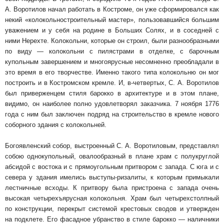
А. Воротилов начал работать в Костро­ме, он уже сформировался как
некий «колоколь­ностроительный мастер», пользовавшийся боль­шим
уважением и у себя на родине в Больших Солях, и в соседней с
ними Нерехте. Колокольни, которые он строил, были разнообразными
по виду — колокольни с пилястрами в отделке, с барочным
купольным завершением и многоярус­ные несомненно преобладали в
это время в его творчестве. Именно такого типа колокольню он мог
построить и в Костромском кремле. И, в-чет­вертых, С. А. Воротилов
был приверженцем сти­ля барокко в архитектуре и в этом плане,
види­мо, он наиболее полно удовлетворял заказчика. 7 ноября 1776
года с ним был заключен подряд на строительство в кремле нового
соборного зда­ния с колокольней.
Богоявленский собор, выстроенный С. А. Во­ротиловым, представлял
собою однокупольный, овалообразный в плане храм с полукруглой
аб­сидой с востока и с прямоугольным притвором с запада. С юга и с
севера у здания имелись вы­ступы-ризалиты, к которым примыкали
лест­ничные всходы. К притвору была пристроена с запада очень
высокая четырехъярусная коло­кольня. Храм был четырехстолпный
по конст­рукции, перекрыт системой крестовых сводов и утвержден
на подклете. Его фасадное убранство в стиле барокко — наличники