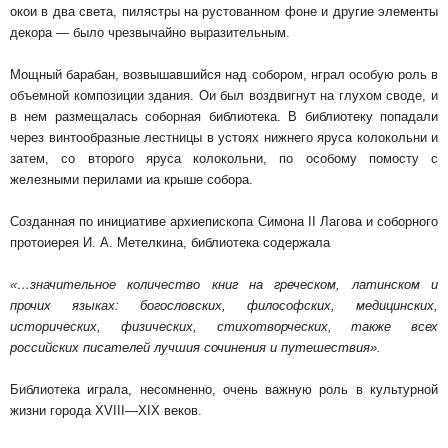
окои в два света, пилястры на рустованном фоне и другие элемен­ты
декора — было чрезвычайно выразительным.
Мощный барабан, возвышавшийся над со­бором, нграл особую роль в
объемной компози­ции здания. Ои был воздвигнут на глухом сво­де, и
в нем размещалась соборная библиотека. В библиотеку попадали
через винтообразные ле­стницы в устоях нижнего яруса колокольни и
затем, со второго яруса колокольни, по особо­му помосту с
железными перилами иа крыше собора.
Созданная по инициативе архиеписко­па Симона II Лагова и соборного
протоиерея И. А. Метелкина, библиотека содержала
«…значительное количество книг на греческом, латинском и
прочих языках: богословских, фи­лософских, медицинских,
исторических, физиче­ских, стихотворческих, также всех
российских писателей лучшия сочинения и путешествия».
Библиотека играла, несомненно, очень важную роль в культурной
жизни города XVIII—XIX ве­ков.