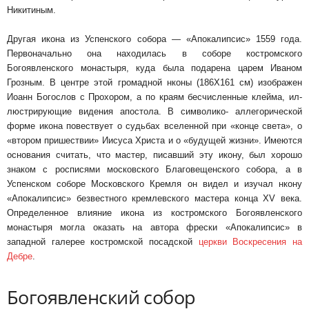
Никитиным.
Другая икона из Успенского собора — «Апока­липсис» 1559 года.
Первоначально она находи­лась в соборе костромского
Богоявленского мо­настыря, куда была подарена царем Иваном
Грозным. В центре этой громадной нконы (186X161 см) изображен
Иоанн Богослов с Прохором, а по краям бесчисленные клейма, ил­
люстрирующие видения апостола. В символико- аллегорической
форме икона повествует о судь­бах вселенной при «конце света», о
«втором пришествии» Иисуса Христа и о «будущей жиз­ни». Имеются
основания считать, что мастер, писавший эту икону, был хорошо
знаком с рос­писями московского Благовещенского собора, а в
Успенском соборе Московского Кремля он видел и изучал нкону
«Апокалипсис» безвест­ного кремлевского мастера конца XV века.
Оп­ределенное влияние икона из костромского Бо­гоявленского
монастыря могла оказать на авто­ра фрески «Апокалипсис» в
западной галерее костромской посадской
церкви Воскресения на
Дебре
.
Бо­гоявленский собор