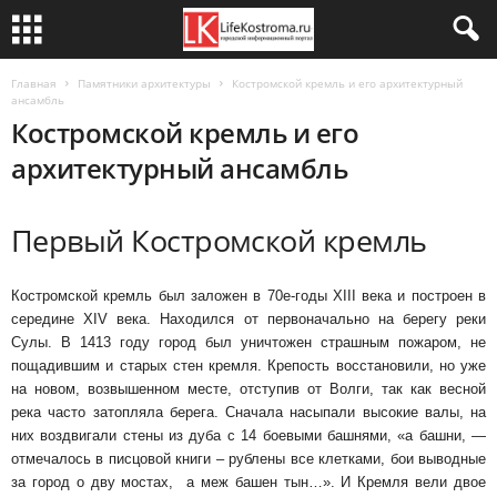
Главная
Памятники архитектуры
Костромской кремль и его архитектурный
ансамбль
Костромской кремль и его
архитектурный ансамбль
Первый Костромской кремль
Костромской кремль был заложен в 70е-годы XIII века и построен в
середине XIV века. Находился от первоначально на берегу реки
Сулы. В 1413 году город был уничтожен страшным пожаром, не
пощадившим и старых стен кремля. Крепость восстановили, но уже
на новом, возвышенном месте, отступив от Волги, так как весной
река часто затопляла берега. Сначала насыпали высокие валы, на
них воздвигали стены из дуба с 14 боевыми башнями, «а башни, —
отмечалось в писцовой книги – рублены все клетками, бои выводные
за город о дву мостах, а меж башен тын…». И Кремля вели двое