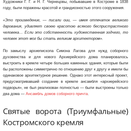
Художники Г. Г. и Н. Г. Чернецовы, побывавшие в Костроме в 1838
году, были поражены красотой и грандиозностью этого сооруже­ния.
«Это произведение, — писали оии, — имея отпечаток великого
дарования, удивляет своею красотою всякого беспристрастного
человека… Если это собственность художественная зодчего, то
человек этот мог бы стать великим архитек­тором».
По замыслу архиепископа Симона Лагова для нужд соборного
духовенства и для нового Архи­ерейского дома планировалось
выстроить в кремле четыре больших каменных здания, кото­рые были
бы расположены симметрично по от­ношению друг к другу и имели бы
одинаковое архитектурное решение. Однако этот интерес­ный проект,
предусматривавший создание в кремле ансамбля «архиерейского
подворья», не был реализован полностью — были выстроены только
два дома —
Ансамбль домов соборного причта
.
Святые ворота (Триумфальные)
Костромского кремля