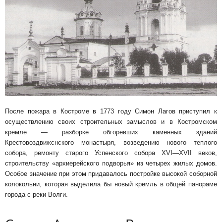
После пожара в Костроме в 1773 году Симон Лагов приступил к
осуществле­нию своих строительных замыслов и в Костром­ском
кремле — разборке обгоревших каменных зданий
Крестовоздвижснского монастыря, возведению нового теплого
собора, ремонту старого Успенского собора XVI—XVII веков,
строитель­ству «архиерейского подворья» из четырех жи­лых домов.
Особое значение при этом придава­лось постройке высокой соборной
колокольни, которая выделила бы новый кремль в общей па­нораме
города с реки Волги.