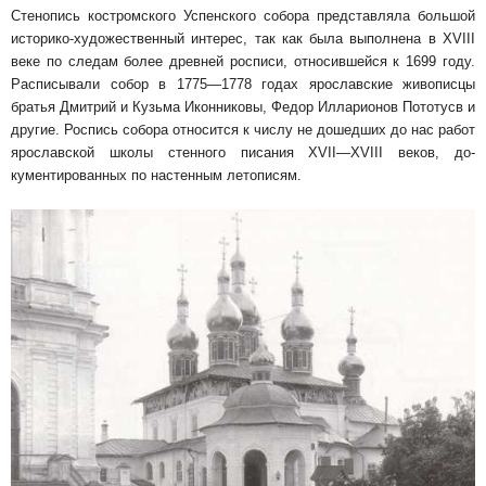
Стенопись костромского Успенского собора представляла большой
историко-художествен­ный интерес, так как была выполнена в XVIII
веке по следам более древней росписи, от­носившейся к 1699 году.
Расписывали собор в 1775—1778 годах ярославские живописцы
братья Дмитрий и Кузьма Иконниковы, Федор Илларио­нов Пототусв и
другие. Роспись собора относится к числу не дошедших до нас работ
ярославской школы стенного писания XVII—XVIII веков, до­
кументированных по настенным летописям.