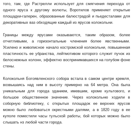
того, там, где Растрелли использует для смягчения перехода от
одного яруса к другому волюты, Воротилов применяет открытые
площадки-галерен, образованные балюстрадой и пьедесталами для
декоративных ваз обходя­щие каждый из ярусов колокольни.
Границы между ярусами оказываются, таким образом, более
отчетливыми, а горизонтальные членения более явственными.
Усилено и живописное на­чало костромской колокольни, повышенная
пла­стичность ее убранства, лейтмотивом которого служит пучок из
белоснежных колонн, эффект­но воспринимавшихся на голубом фоне
стены.
Колокольня Богоявленского собора встала в самом центре кремля,
возвышаясь над ним в вы­соту примерно на 64 метра. Она была
уникаль­ным для города зданием, имевшим, кроме куль­тового, и
большое общественное значение. Через колокольню ходили в
соборную библиотеку, с открытых площадок ее верхних ярусов
можно было любоваться окрестными далями, а в 1820 го­ду в ее
куполе поместили часы тульской работы, бой которых можно было
слышать нз любой части города.