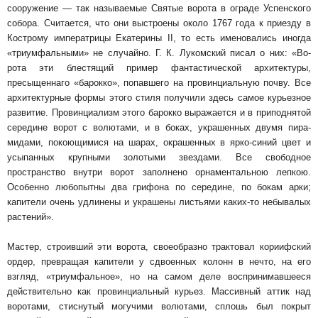
сооружение — так называе­мые Святые ворота в ограде Успенского
собора. Считается, что они выстроены около 1767 года к приезду в
Кострому императрицы Екатерины II, то есть именовались иногда
«триумфальными» не случайно. Г. К. Лукомский писал о них: «Во­
рота эти блестящий пример фантастической ар­хитектуры,
пресыщеннаго «барокко», попавшего на провинциальную почву. Все
архитектурные формы этого стиля получили здесь самое курь­езное
развитие. Провинциализм этого барокко выражается и в приподнятой
середине ворот с волютами, и в боках, украшенных двумя пира­
мидами, покоющимися на шарах, окрашенных в ярко-синий цвет и
усыпанных крупными золо­тыми звездами. Все свободное
пространство внутри ворот заполнено орнаментальною леп­кою.
Особенно любопытны два грифона по сере­дине, по бокам арки;
капители очень удлинены и украшены листьями каких-то небывалых
рас­тений».
Мастер, строивший эти ворота, своеобразно трактовал кориифский
ордер, превращая капи­тели у сдвоенных колонн в нечто, на его
взгляд, «триумфальное», но на самом деле восприни­мавшееся
действительно как провинциальный курьез. Массивный аттик над
воротами, стисну­тый могучими волютами, сплошь был покрыт