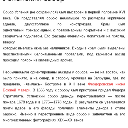
Собор Успения (не сохранился) был выстроен в первой половине XVI
века. Он представлял собою небольшое по размерам кирпичное
здание, двухстолпное по конструкции. Храм был
одноглавый, трехабсидный, с позакомарным покрытием и с высоким
сводчатым подклетом. Его фасады членились лопатками на прясла,
вверху
которых имелись окна без наличников. Входы в храм были выделены
перспективными белокаменными порталами, под карнизом абсид
проходил поясок из килевидных арочек.
Необычнобылн ориентированы абсиды у собора, — не на восток, как
было принято, а на север, в сторону урочища на Запрудне, где, по
преданию, «явилась» Костроме в XIII веке
Феодоровская икона
Божией Матери
. В 1666 году к собору был пристроен придел Федора
Стратилата. Успенский собор дважды перестраивался — после
пожара 1678 года и в 1775—1778 годах. В результате он увеличился
почти вдвое, а его фасады получили элементы декора в стиле
барокко. Именно в перестроенном виде собор и запечатлен на его
многочисленных фотографиях XIX—XX веков.