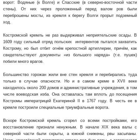
ворот: Водяные (к Волге) и Спасские (в северно-восточной части
стены). От них через проложенный перед валом ров были
переброшены мосты, из кремля к берегу Волги прорыт подземный
ход.
Костромской кремль не раз выдерживал неприятельские осады. В
1609 году сильный отряд польских интервентов пытался захватить
Кострому, но был отбит огнём крепостной артиллерии, причём, как
свидетельствуют документы «из большого наряда» (т.е. пушек)
побили много врагов.
Большинство горожан жили вне стен кремля и перебирались туда
только в случае опасности. Но и в самом креме в XVII веке
находилось около 200 домов и административные учреждения, в том
числе воеводская изба. Она оставалась там вплоть до посещения
Костромы императрицей Екатериной II в 1767 году. В честь ее в
кремле построили специальные триумфальные ворота.
Вскоре Костромской кремль сгорел со всеми постройками, его
восстановление признали ненужным. В начале XIX века валы с
северной части были скрыты, а южной снижены, рвы засыпаны.