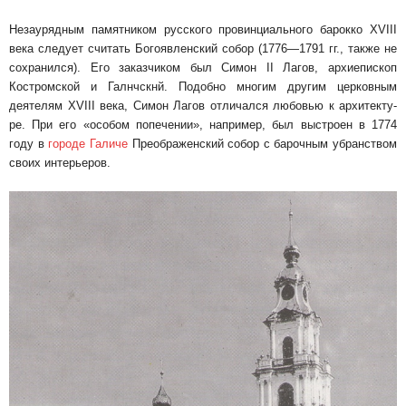
Незаурядным памятником русского провинци­ального барокко XVIII
века следует считать Бо­гоявленский собор (1776—1791 гг., также не
со­хранился). Его заказчиком был Симон II Лагов, архиепископ
Костромской и Галнчскнй. Подобно многим другим церковным
деятелям XVIII века, Симон Лагов отличался любовью к архитекту­
ре. При его «особом попечении», например, был выстроен в 1774
году в
городе Галиче
Пре­ображенский собор с барочным убранством
сво­их интерьеров.