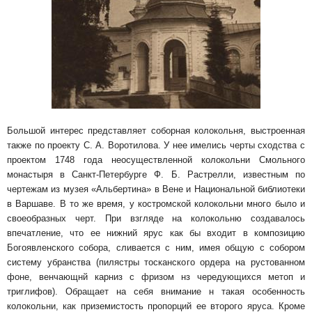
Большой интерес представляет соборная колокольня, выстроенная
также по проекту С. А. Воротилова. У нее имелись черты сход­ства с
проектом 1748 года неосуществленной ко­локольни Смольного
монастыря в Санкт-Петербурге Ф. Б. Растрелли, известным по
чертежам из му­зея «Альбертина» в Вене и Национальной биб­лиотеки
в Варшаве. В то же время, у костром­ской колокольни много было и
своеобразных черт. При взгляде на колокольню создавалось
впечатление, что ее нижний ярус как бы входит в композицию
Богоявленского собора, сливается с ним, имея общую с собором
систему убранства (пилястры тосканского ордера на рустованном
фоне, венчающнй карниз с фризом нз чередую­щихся метоп и
триглифов). Обращает на себя внимание н такая особенность
колокольни, как приземистость пропорций ее второго яруса. Кро­ме