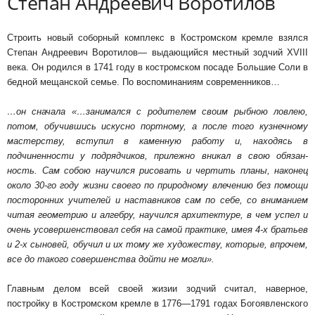
Степан Андреевич Воротилов
Строить новый соборный комплекс в Костром­ском кремле взялся
Степан Андреевич Воротилов— выдающийся местный зодчий XVIII
века. Он родился в 1741 году в костромском посаде Большие Соли в
бедной мещанской семье. По воспоминаниям современников…
…он сначала «…занимался с родителем своим рыбною лов­лею,
потом, обучившись искусно портному, а после того кузнечному
мастерству, вступил в каменную работу и, находясь в
подчиненности у подрядчиков, прилежно вникал в свою обязан­
ность. Сам собою научился рисовать и чертить планы, наконец
около 30-го году жизни своего по природному влечению без помощи
посторонних учителей и наставников сам по себе, со внима­нием
читая геометрию и алгебру, научился ар­хитектуре, в чем успел и
очень усовершенство­вал себя на самой практике, имея 4-х братьев
и 2-х сыновей, обучил и их тому же художеству, которые, впрочем,
все до такого совершенства дойти не могли».
Главным делом всей своей жизии зодчий счи­тал, наверное,
постройку в Костромском кремле в 1776—1791 годах Богоявленского