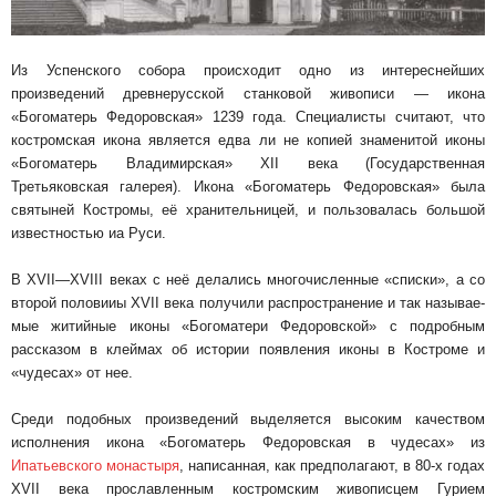
Из Успенского собора происходит одно из интереснейших
произведений древнерусской станковой живописи — икона
«Богоматерь Федо­ровская» 1239 года. Специалисты считают, что
костромская икона является едва ли не копией знаменитой иконы
«Богоматерь Владимирская» XII века (Государственная
Третьяковская гале­рея). Икона «Богоматерь Федоровская» была
святыней Костромы, её хранительницей, и пользовалась большой
известностью иа Руси.
В XVII—XVIII веках с неё делались многочис­ленные «списки», а со
второй половииы XVII века получили распространение и так называе­
мые житийные иконы «Богоматери Федоров­ской» с подробным
рассказом в клеймах об исто­рии появления иконы в Костроме и
«чудесах» от нее.
Среди подобных произведений выделяется высоким качеством
исполнения икона «Богома­терь Федоровская в чудесах» из
Ипатьевского монастыря
, написанная, как предполагают, в 80-х годах
XVII века прославленным костромским живо­писцем Гурием