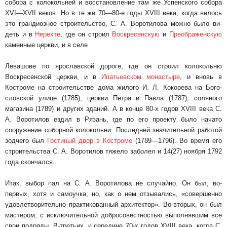
собора с ко­локольней и восстановление там же Успенского собора
XVI—XVII веков. Но в те же 70—80-е го­ды XVIII века, когда велось
это грандиозное строительство, С. А. Воротилова можно было ви­
деть и в
Нерехте
, где он строил
Воскресенскую
и
Преображенскую
каменные церкви, и в селе
Левашове по ярославской дороге, где он строил колокольню
Воскресенской церкви, и в
Ипатьев­ском монастыре
, и вновь в
Костроме на строи­тельстве дома жилого И. Л. Кокорева на Бого­
словской улице (1785), церкви Петра и Павла (1787), соляного
магазина (1789) и других зда­ний. А в конце 80-х годов XVIII века С.
А. Воротилов ездил в Рязань, где по его проекту было начато
сооружение соборной колокольни. По­следней значительной работой
зодчего был
Гос­тиный двор в Костроме
(1789—1796). Во время его
строительства С. А. Воротилов тяжело забо­лел и 14(27) ноября 1792
года скончался.
Итак, выбор пал на С. А. Воротилова не слу­чайно. Он был, во-
первых, хотя и самоучка, но, как о нем отзывались, «совершенно
удовлетво­рительно практикованный архитектор». Во-вто­рых, он был
мастером, с исключительной добро­совестностью выполнявшим все
свои подряды. В-третьих, к середине 70-х годов XVIII века, когда С.