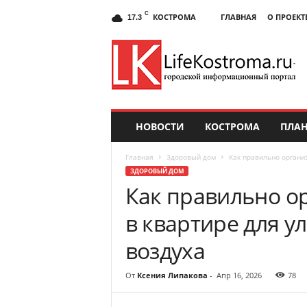
C
КОСТРОМА
ГЛАВНАЯ
О ПРОЕКТ
17.3
НОВОСТИ
КОСТРОМА
ПЛАН
Главная
Здоровый дом
Как правильно органи
ЗДОРОВЫЙ ДОМ
Как правильно о
в квартире для у
воздуха
От
Ксения Липакова
-
Апр 16, 2026
78