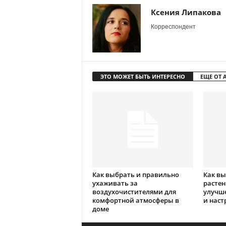
Ксения Липакова
Корреспондент
ЭТО МОЖЕТ БЫТЬ ИНТЕРЕСНО
ЕЩЕ ОТ 
Как выбрать и правильно
Как в
ухаживать за
растен
воздухочистителями для
улучше
комфортной атмосферы в
и наст
доме