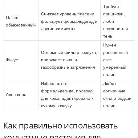
Требует
Снижает уровень плесени,
прищипки,
Плющ
фильтрует формальдегид и
любит
обыкновенный
другие химикаты
влажность и
тень
Нужен
Объемный фильтр воздуха,
рассеянный
Фикус
приручает пыль и
свет,
газообразные загрязнения
умеренный
полив
Избавляет от
Любит
формальдегида, полезно
солнечные
Алоэ вера
для кожи, адаптировано к
окна и редкий
сухому воздуху
полив
Как правильно использовать
комнатные растения для