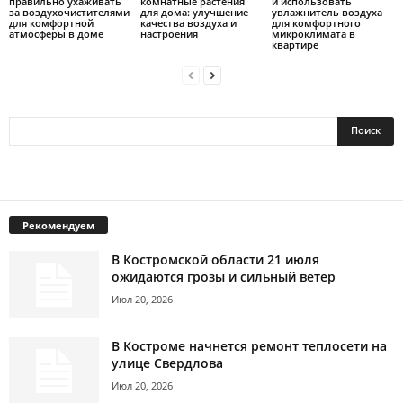
правильно ухаживать
комнатные растения
и использовать
за воздухочистителями
для дома: улучшение
увлажнитель воздуха
для комфортной
качества воздуха и
для комфортного
атмосферы в доме
настроения
микроклимата в
квартире
Рекомендуем
В Костромской области 21 июля
ожидаются грозы и сильный ветер
Июл 20, 2026
В Костроме начнется ремонт теплосети на
улице Свердлова
Июл 20, 2026