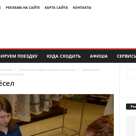
Е
РЕКЛАМА НА САЙТЕ
КАРТА САЙТА
КОНТАКТЫ
ИРУЕМ ПОЕЗДКУ
КУДА СХОДИТЬ
АФИША
СЕРВИС
Кострома
Туристская инфраструктура Костромы
Сувенирные
ромских ремёсел
ёсел
Ре