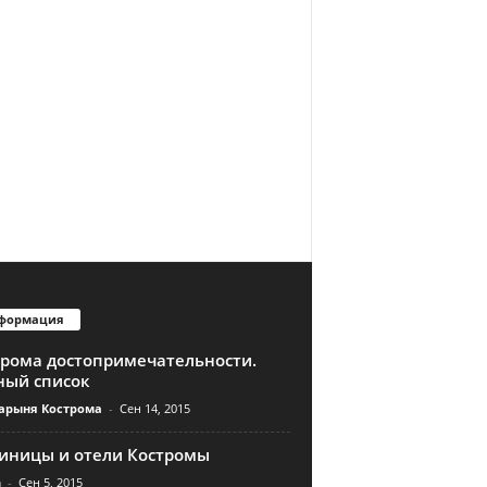
формация
трома достопримечательности.
ный список
арыня Кострома
-
Сен 14, 2015
тиницы и отели Костромы
n
-
Сен 5, 2015