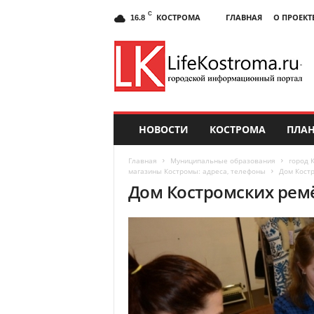
C
КОСТРОМА
ГЛАВНАЯ
О ПРОЕКТ
16.8
НОВОСТИ
КОСТРОМА
ПЛАН
Главная
Муниципальные образования
город 
магазины Костромы: адреса, телефоны
Дом Кост
Дом Костромских рем