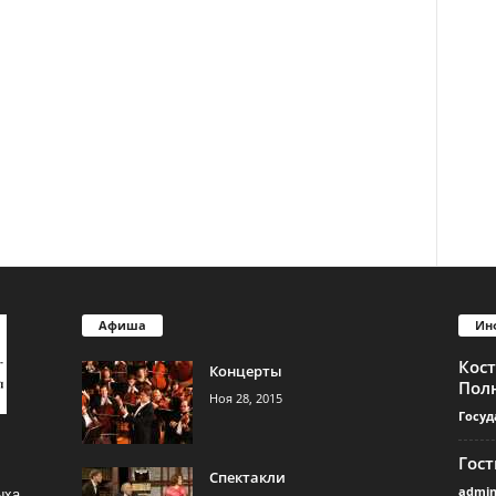
Афиша
Ин
Кос
Концерты
Пол
Ноя 28, 2015
Госуд
Гос
Спектакли
admi
ыха.