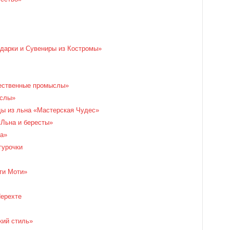
дарки и Сувениры из Костромы»
ественные промыслы»
ыслы»
ды из льна «Мастерская Чудес»
«Льна и бересты»
а»
гурочки
ти Моти»
Нерехте
кий стиль»