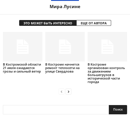
Мира Лусине
ЭТО МОЖЕТ БЫТЬ ИНТЕРЕСНО
ЕЩЕ ОТ АВТОРА
В Костромской области
В Костроме начнется
В Костроме
21 июля ожидаются
ремонт теплосети на
организован контроль
грозы и сильный ветер
улице Свердлова
за движением
большегрузов в
исторической части
города