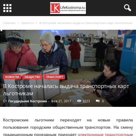
Главная
Новости
В Костроме началась выдача транспортных карт льготникам
НОВОСТИ
ОБЩЕСТВО
ТРАНСПОРТ
В Костроме началась выдача транспортных карт
льготникам
От
Государыня Кострома
-
Фев 21, 2017
3223
0
Костромские льготники переходят на новые правила
пользования городским общественным транспортом. На смену
традиционным проездным приходят
электронные транспортные