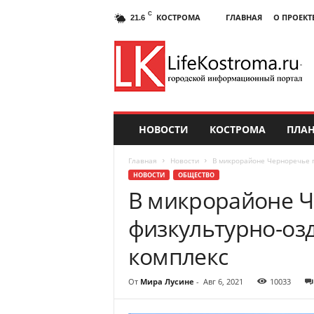
C
КОСТРОМА
ГЛАВНАЯ
О ПРОЕКТ
21.6
НОВОСТИ
КОСТРОМА
ПЛАН
Главная
Новости
В микрорайоне Черноречье 
НОВОСТИ
ОБЩЕСТВО
В микрорайоне Ч
физкультурно-оз
комплекс
От
Мира Лусине
-
Авг 6, 2021
10033