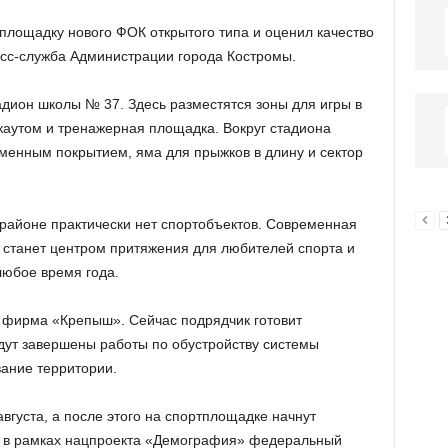
площадку нового ФОК открытого типа и оценил качество
есс-служба Администрации города Костромы.
адион школы № 37. Здесь разместятся зоны для игры в
ркаутом и тренажерная площадка. Вокруг стадиона
менным покрытием, яма для прыжков в длину и сектор
орайоне практически нет спортобъектов. Современная
станет центром притяжения для любителей спорта и
любое время года.
 фирма «Крепыш». Сейчас подрядчик готовит
дут завершены работы по обустройству системы
ание территории.
вгуста, а после этого на спортплощадке начнут
го в рамках нацпроекта «Демография» федеральный