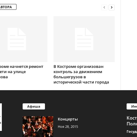
АВТОРА
роме начнется ремонт
В Костроме организован
ети на улице
контроль за движением
лова
большегрузов в
исторической части города
Афиша
Ин
Кос
Концерты
Пол
Ноя 28, 2015
Госуд