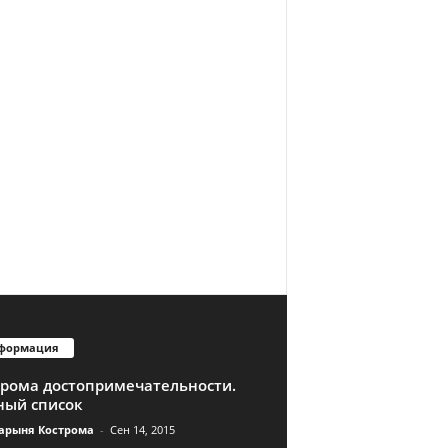
формация
трома достопримечательности.
ный список
арыня Кострома
-
Сен 14, 2015