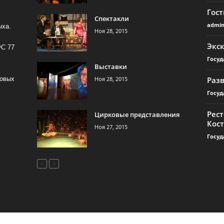
Гос
Спектакли
admi
ыха.
Ноя 28, 2015
Экс
ФС 77
Госуд
Выставки
Ноя 28, 2015
Раз
совых
Госуд
Рест
Цирковые представления
Кос
Ноя 27, 2015
Госуд