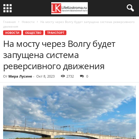
Главная
Новости
На мосту через Волгу будет запущена система реверсивного
движения
НОВОСТИ
ОБЩЕСТВО
ТРАНСПОРТ
На мосту через Волгу будет
запущена система
реверсивного движения
От
Мира Лусине
-
Окт 8, 2023
2732
0