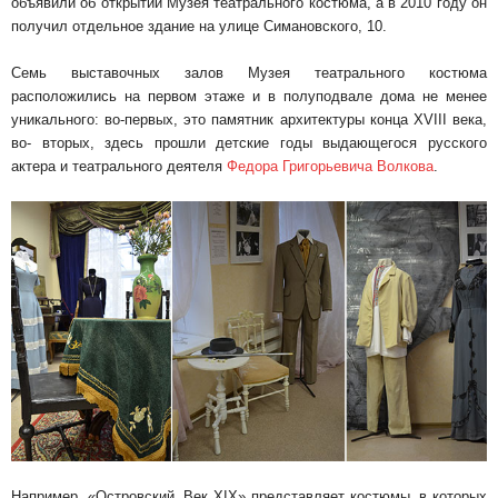
объявили об открытии Музея театрального костюма, а в 2010 году он
получил отдельное здание на улице Симановского, 10.
Семь выставочных залов Музея театрального костюма
расположились на первом этаже и в полуподвале дома не менее
уникального: во-первых, это памятник архитектуры конца XVIII века,
во- вторых, здесь прошли детские годы выдающегося русского
актера и театрального деятеля
Федора Григорьевича Волкова
.
Например, «Островский. Век XIX» представляет костюмы, в которых