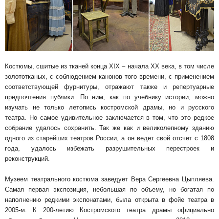
Костюмы, сшитые из тканей конца XIX – начала XX века, в том числе
золототканых, с соблюдением канонов того времени, с применением
соответствующей фурнитуры, отражают также и репертуарные
предпочтения публики. По ним, как по учебнику истории, можно
изучать не только летопись костромской драмы, но и русского
театра. Но самое удивительное заключается в том, что это редкое
собрание удалось сохранить. Так же как и великолепному зданию
одного из старейших театров России, а он ведет свой отсчет с 1808
года, удалось избежать разрушительных перестроек и
реконструкций.
Музеем театрального костюма заведует Вера Сергеевна Цыпляева.
Самая первая экспозиция, небольшая по объему, но богатая по
наполнению редкими экспонатами, была открыта в фойе театра в
2005-м. К 200-летию Костромского театра драмы официально