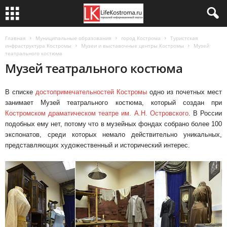
Главная
Муниципальные образования
город Кострома
Туристская
инфраструктура Костромы
Музеи и выставочные центры Костромы
Музей
театрального костюма
Музей театрального костюма
В списке
достопримечательностей Костромы
одно из почетных мест
занимает Музей театрального костюма, который создан при
Костромском драматическом театре им. А.Н. Островского
. В России
подобных ему нет, потому что в музейных фондах собрано более 100
экспонатов, среди которых немало действительно уникальных,
представляющих художественный и исторический интерес.