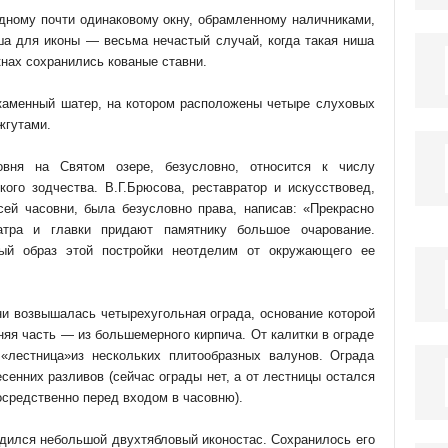
одному почти одинаковому окну, обрамленному наличниками,
а для иконы — весьма нечастый случай, когда такая ниша
кнах сохранились кованые ставни.
каменный шатер, на котором расположены четыре слуховых
жгутами.
вня на Святом озере, безусловно, относится к числу
кого зодчества. В.Г.Брюсова, реставратор и искусствовед,
ей часовни, была безусловно права, написав: «Прекрасно
атра и главки придают памятнику большое очарование.
ный образ этой постройки неотделим от окружающего ее
вни возвышалась четырехугольная ограда, основание которой
няя часть — из большемерного кирпича. От калитки в ограде
«лестница»из нескольких плитообразных валунов. Ограда
сенних разливов (сейчас ограды нет, а от лестницы остался
средственно перед входом в часовню).
дился небольшой двухтябловый иконостас. Сохранилось его