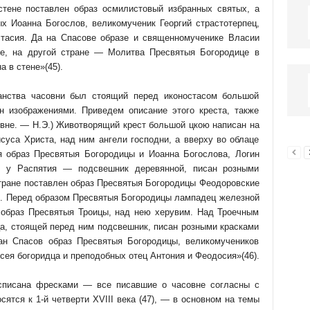
стене поставлен образ осмилистовый избранных святых, а
ых Иоанна Богослов, великомученик Георгий страстотерпец,
тасия. Да на Спасове образе и священномученике Власии
ые, на другой стране — Молитва Пресвятыя Богородице в
 в стене»(45).
анства часовни был стоящий перед иконостасом большой
н изображениями. Приведем описание этого креста, также
овне. — Н.Э.) Животворящий крест большой цкою написан на
суса Христа, над ним ангели господни, а вверху во облаце
я образ Пресвятыя Богородицы и Иоанна Богослова, Логин
м у Распятия — подсвешник деревянной, писан розными
 стране поставлен образ Пресвятыя Богородицы Феодоровские
н. Перед образом Пресвятыя Богородицы лампадец железной
е образ Пресвятыя Троицы, над нею херувим. Над Троечным
ца, стоящей перед ним подсвешник, писан розными красками
ан Спасов образ Пресвятыя Богородицы, великомучеников
сея богоридца и преподобных отец Антония и Феодосия»(46).
асписана фресками — все писавшие о часовне согласны с
сятся к 1-й четверти XVIII века (47), — в основном на темы