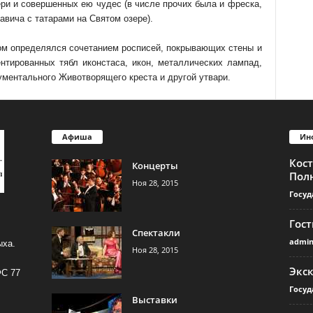
ри и совершенных ею чудес (в числе прочих была и фреска,
вича с татарами на Святом озере).
лом определялся сочетанием росписей, покрывающих стены и
нтированных тябл иконстаса, икон, металлических лампад,
ментального Животворящего креста и другой утвари.
Афиша
Ин
Кос
Концерты
Пол
Ноя 28, 2015
Госуд
Гос
Спектакли
admi
ыха.
Ноя 28, 2015
Экс
ФС 77
Госуд
Выставки