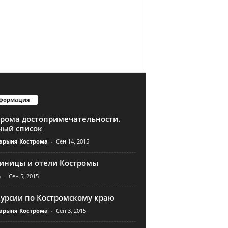
формация
трома достопримечательности.
ный список
арыня Кострома
-
Сен 14, 2015
тиницы и отели Костромы
n
-
Сен 5, 2015
курсии по Костромскому краю
арыня Кострома
-
Сен 3, 2015