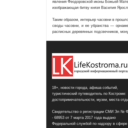
явления Феодоровской иконы Божьей Мате
изображающая битву князя Василия Яросла
Таким образом, интерьер часовни в прош
своды часовни, и ее убранства — орнаме
расписных деревянных подсвечников, мону
18+, новости города, афиша событий,
туристический путеводитель по Костроме:
достопримечательности, музеи, места отд
Свидетельство о регистрации СМИ Эл № 
- 68953 от 7 марта 2017 года выдано
Федеральной службой по надзору в сфере