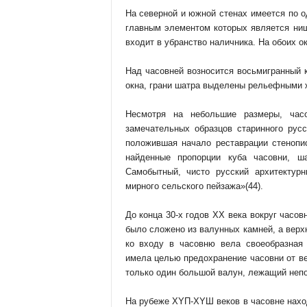
На северной и южной стенах имеется по 
главным элементом которых является ниш
входит в убранство наличника. На обоих о
Над часовней возносится восьмигранный 
окна, грани шатра выделены рельефными 
Несмотря на небольшие размеры, часо
замечательных образцов старинного русс
положившая начало реставрации стенопис
найденные пропорции куба часовни, ш
Самобытный, чисто русский архитектур
мирного сельского пейзажа»(44).
До конца 30-х годов XX века вокруг часо
было сложено из валунных камней, а верх
ко входу в часовню вела своеобразная 
имела целью предохранение часовни от ве
только один большой валун, лежащий непо
На рубеже ХYП-ХYШ веков в часовне нахо