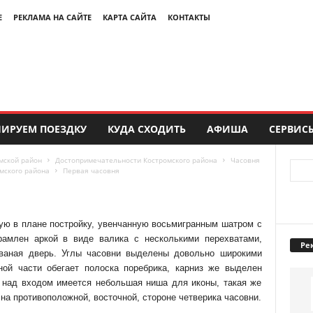
Е
РЕКЛАМА НА САЙТЕ
КАРТА САЙТА
КОНТАКТЫ
ИРУЕМ ПОЕЗДКУ
КУДА СХОДИТЬ
АФИША
СЕРВИС
мской район
Достопримечательности Костромского района
Часовня
мского района
Первая часовня
ную в плане постройку, увенчанную восьмигранным шатром с
рамлен аркой в виде валика с несколькими перехватами,
Ре
ованая дверь. Углы часовни выделены довольно широкими
ной части обегает полоска поребрика, карниз же выделен
 над входом имеется небольшая ниша для иконы, такая же
на противоположной, восточной, стороне четверика часовни.