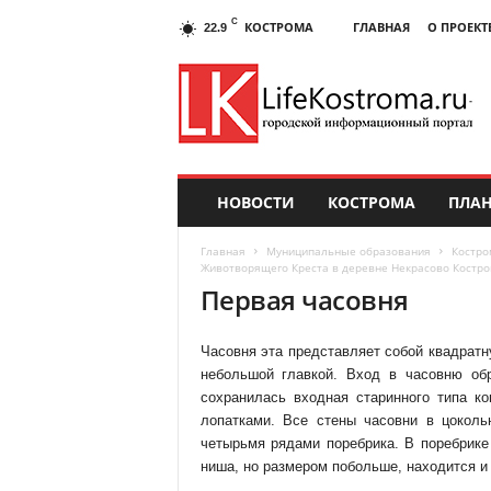
C
КОСТРОМА
ГЛАВНАЯ
О ПРОЕКТ
22.9
НОВОСТИ
КОСТРОМА
ПЛАН
Главная
Муниципальные образования
Костро
Животворящего Креста в деревне Некрасово Костро
Первая часовня
Часовня эта представляет собой квадрат
небольшой главкой. Вход в часовню об
сохранилась входная старинного типа к
лопатками. Все стены часовни в цоколь
четырьмя рядами поребрика. В поребрике
ниша, но размером побольше, находится и 