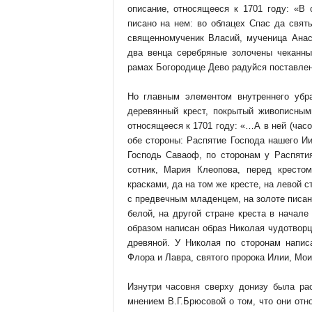
описание, относящееся к 1701 году: «В 
писано на нем: во облацех Спас да свят
священномученик Власий, мученица Анас
два венца серебряные золочены чеканн
рамах Богородице Дево радуйся поставлена
Но главным элементом внутреннего убр
деревянный крест, покрытый живописным
относящееся к 1701 году: «…А в ней (час
обе стороны: Распятие Господа нашего Ии
Господь Саваоф, по сторонам у Распяти
сотник, Мария Клеопова, перед кресто
красками, да на том же кресте, на левой
с предвечным младенцем, на золоте писа
белой, на другой стране креста в начал
образом написан образ Николая чудотвор
древяной. У Николая по сторонам напис
Флора и Лавра, святого пророка Илии, Мои
Изнутри часовня сверху донизу была р
мнением В.Г.Брюсовой о том, что они отно