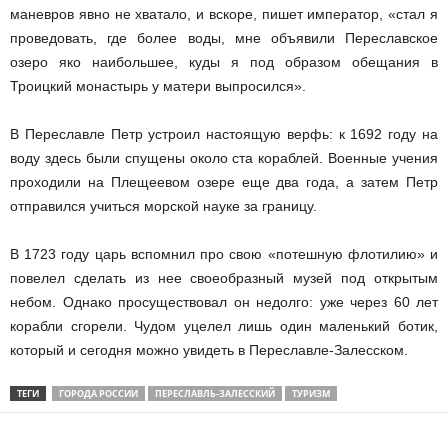
маневров явно не хватало, и вскоре, пишет император, «стал я
проведовать, где более воды, мне объявили Переславское
озеро яко наибольшее, куды я под образом обещания в
Троицкий монастырь у матери выпросился».
В Переславле Петр устроил настоящую верфь: к 1692 году на
воду здесь были спущены около ста кораблей. Военные учения
проходили на Плещеевом озере еще два года, а затем Петр
отправился учиться морской науке за границу.
В 1723 году царь вспомнил про свою «потешную флотилию» и
повелел сделать из нее своеобразный музей под открытым
небом. Однако просуществовал он недолго: уже через 60 лет
корабли сгорели. Чудом уцелел лишь один маленький ботик,
который и сегодня можно увидеть в Переславле-Залесском.
ТЕГИ
ГОРОДА РОССИИ
ПЕРЕСЛАВЛЬ-ЗАЛЕССКИЙ
ТУРИЗМ