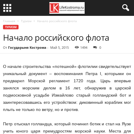
Главная
Туризм
Начало российского флота
ТУРИЗМ
Начало российского флота
От
Государыня Кострома
-
Май 5, 2015
1494
0
О начале строительства «потешной» флотилии свидетельствует
уникальный документ – воспоминания Петра I, которыми он
предварил Морской регламент 1720 года. Царь впервые
занялся морским делом в 16 лет, обнаружив в царской
подмосковной усадьбе Измайлово старый голландский бот и
заинтересовавшись его устройством: диковинный кораблик мог
плыть не только по ветру, но и против.
Петр отыскал голландца, который починил ботик и стал на Яузе
учить юного царя премудростям морской науки. Места для