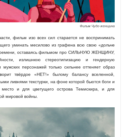
Фильм Чудо-женщина
части, фильм изо всех сил старается не воспринимать
ющего уминать месилово из графена всю свою «дольче
м времени, оставаясь фильмом про СИЛЬНУЮ ЖЕНЩИНУ,
ности, излишнюю стереотипизацию и гендерную
м мужских персонажей только сильнее оттеняет образ
ворит твёрдое «НЕТ!» былому балансу вселенной,
ми ливнями текстурки, на фоне которой бьются боги и
 место и для цветущего острова Темискира, и для
ой мировой войны.