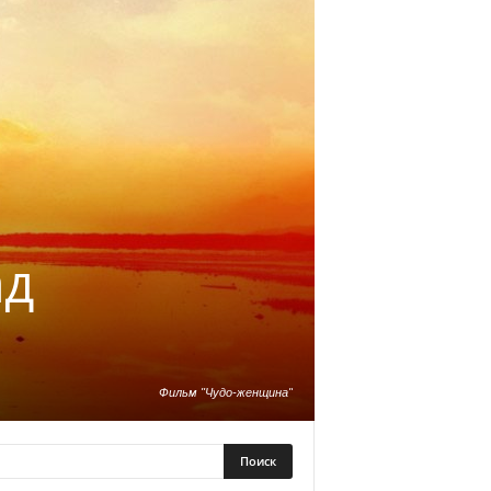
ад
Фильм "Чудо-женщина"