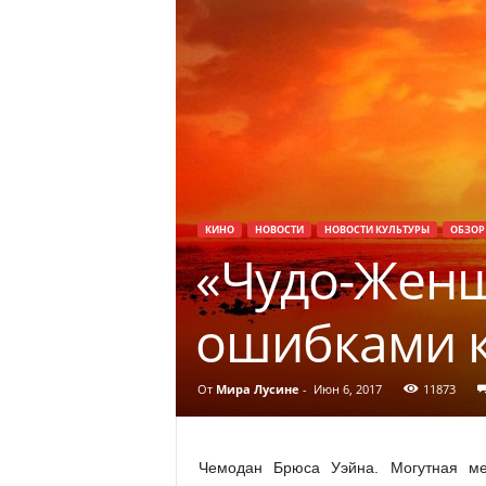
КИНО
НОВОСТИ
НОВОСТИ КУЛЬТУРЫ
ОБЗОР
«Чудо-Женщ
ошибками 
От
Мира Лусине
-
Июн 6, 2017
11873
Чемодан Брюса Уэйна. Могутная м