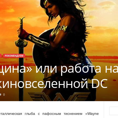
РЕКОМЕНДУЕМ
ина» или работа н
киновселенной DC
0
еталлическая глыба с пафосным тиснением «Wayne