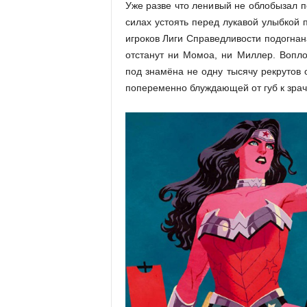
Уже разве что ленивый не облобызал по
силах устоять перед лукавой улыбкой 
игроков Лиги Справедливости подогнан
отстанут ни Момоа, ни Миллер. Вопл
под знамёна не одну тысячу рекрутов 
попеременно блуждающей от губ к зрач