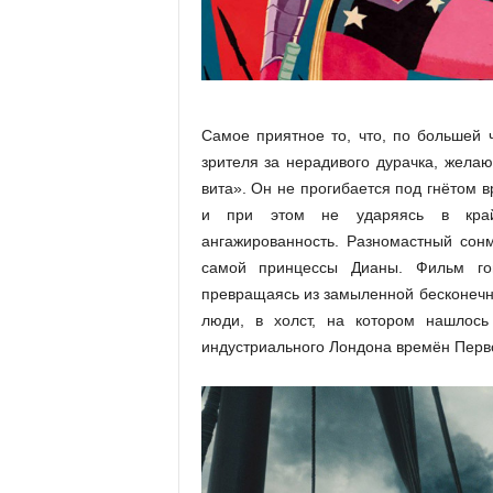
Самое приятное то, что, по большей 
зрителя за нерадивого дурачка, жела
вита». Он не прогибается под гнёто
и при этом не ударяясь в край
ангажированность. Разномастный сон
самой принцессы Дианы. Фильм го
превращаясь из замыленной бесконечны
люди, в холст, на котором нашлось
индустриального Лондона времён Перв