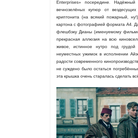
Enterprises» посередине. Надёжны
вечнозелёных купюр от вездесущих
криптонита (на всякий пожарный, ну!
картона с фотографией формата A4. Да
флешбэку Дианы (именуемому фильмом
прекрасная аллюзия на всю киновсел
живое, истинное нутро под грудой 
неуместных ужимок в исполнении Айз
радости современного кинопроизводств
не суждено было остаться погребённым
эта крышка очень старалась сделать вс