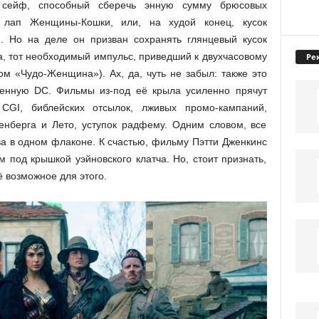
й сейф, способный сберечь энную сумму брюсовых
 лап Женщины-Кошки, или, на худой конец, кусок
). Но на деле он призван сохранять глянцевый кусок
, тот необходимый импульс, приведший к двухчасовому
Ре
 «Чудо-Женщина»). Ах, да, чуть не забыл: также это
енную DC. Фильмы из-под её крыла усиленно прячут
CGI, библейских отсылок, лживых промо-кампаний,
енберга и Лето, уступок радфему. Одним словом, все
а в одном флаконе. К счастью, фильму Пэтти Дженкинс
 под крышкой уэйновского клатча. Но, стоит признать,
ё возможное для этого.